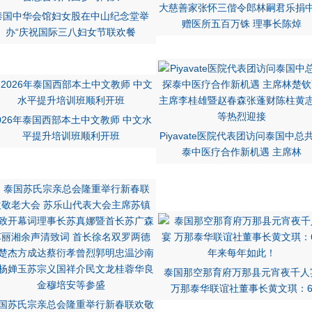
大慈善家张怀三偕令郎林嗣君乐捐
泰国中华会馆妇女股在中山纪念堂举
赠医所五百万铢 理事长陈焯
办“庆祝国际三八妇女节联欢餐
026年泰国西部本土中文教师 中文水
平提升培训班顺利开班
Piyavate医院代表团访问泰国中总
泰中医疗合作新机遇 主席林
泰国那空那育府万那县元宵夜千人
万那泰华联谊社董事长黄文琪：
国苏氏宗亲总会隆重举行新春联欢敬