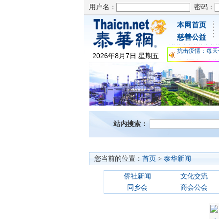
用户名：
密码：
本网首页
为时不晚，人体
慈善公益
关爱儿童健康，
抗击疫情：每天
2026
年
8
月
7
日
星期五
为时不晚，人体
关爱儿童健康，
抗击疫情：每天
站内搜索：
您当前的位置：
首页
>
泰华新闻
侨社新闻
文化交流
同乡会
商会公会