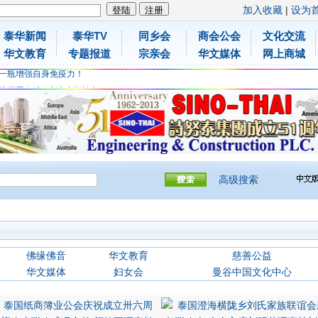
加入收藏
|
设为
泰华新闻
泰华TV
同乡会
商会公会
文化交流
胶原蛋白维C应该这样补充
华文教育
专题报道
宗亲会
华文媒体
网上商城
免费领取日本原装尤妮佳超立体儿童防飞沫口罩
一瓶增强自身免疫力！
胶原蛋白维C应该这样补充
免费领取日本原装尤妮佳超立体儿童防飞沫口罩
一瓶增强自身免疫力！
高级搜索
佛缘佛音
华文教育
慈善公益
华文媒体
妇女会
曼谷中国文化中心