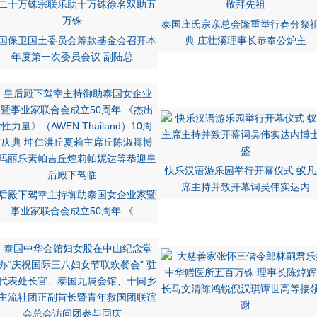
泰国庄氏宗亲总会隆重举行春分祭
国保卫国土委员会筹款基金会召开本
典 庄壮溪理事长恭奉公炉主
年度第一次委员会议 副陆总
快乐汉语游乐园举行开幕仪式 蚁凡
席主持并致开幕词吴伟实达内
后殿下驾幸主持御助泰国女企业家暨
事业家联合会成立50周年 《