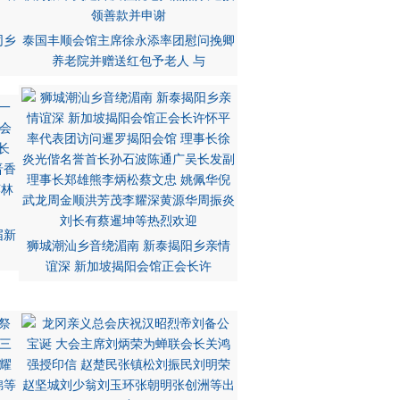
同乡
泰国丰顺会馆主席徐永添率团慰问挽卿
养老院并赠送红包予老人 与
届新
狮城潮汕乡音绕湄南 新泰揭阳乡亲情
谊深 新加坡揭阳会馆正会长许