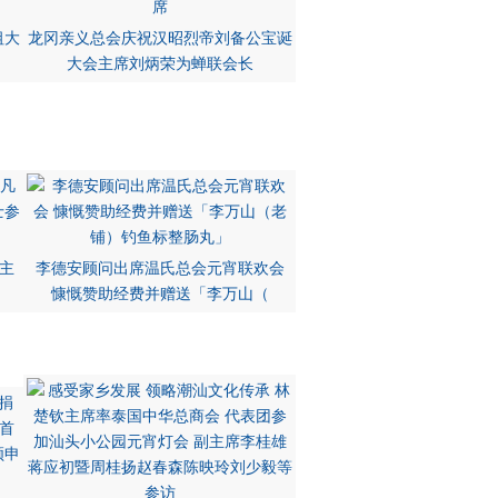
祖大
龙冈亲义总会庆祝汉昭烈帝刘备公宝诞
大会主席刘炳荣为蝉联会长
主
李德安顾问出席温氏总会元宵联欢会
慷慨赞助经费并赠送「李万山（