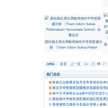
梁柱稳主席出席帕塔纳坎中学然那威分
各
校 （Triam Udom Suksa Pattan
16
首页
上一页
14
15
17
24966
热门点击
客家总会隆重庆祝关圣帝君诞辰祝寿
泰京天华慈善医院隆重庆祝观世音菩
泰中艺术家联合会&泰中经贸交流中
曼松德大学校长表彰曼松德孔院优秀
香港潮商卫视举办首届全球潮人春晚