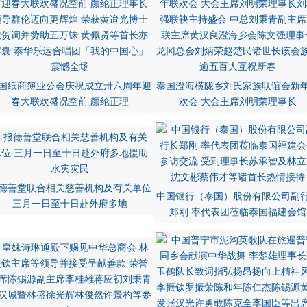
国纸商簿业公会庆祝成立卅六周年迎
泰国澄海横陇乡刘氏家族联谊会新
春大联欢盛况空前 颜纶正理
欢会 大会主席刘明荣理事长
德善堂联合相关慈善机构及有关单位
中国银行（泰国）股份有限公司副
三月一日至十日赴外府多地
郑刚 率代表团莅临泰国福建会馆