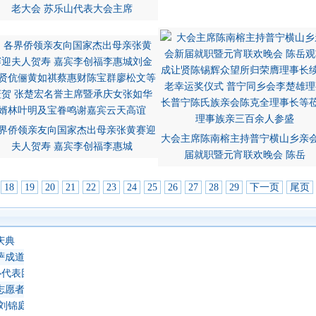
老大会 苏乐山代表大会主席
界侨领亲友向国家杰出母亲张黄赛迎
大会主席陈南榕主持普宁横山乡亲
夫人贺寿 嘉宾李创福李惠城
届就职暨元宵联欢晚会 陈岳
18
19
20
21
22
23
24
25
26
27
28
29
下一页
尾页
庆典
萨成道吉日延僧诵经祈福
心代表团 蔡义批会长率领抵达上海崇明岛考察访问
志愿者教师
 刘锦庭等侨领出席