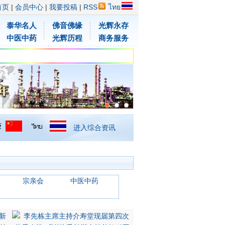
首页
|
会员中心
|
我要投稿
|
RSS
ไทย
泰华名人
佛音佛缘
光辉永存
中医中药
光辉历程
商务服务
进入综合资讯
宗亲会
中医中药