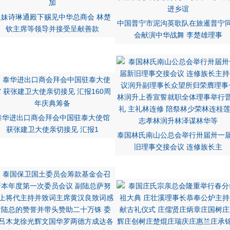
皇妹诗琳通殿下赐见中华总商会 林楚
中国普宁市泥沟英歌队在旅暹普宁
钦主席等领导并接受呈献善款
会献演中华战舞 李楚雄理事
泰华进出口商会拜会中国驻泰大使馆
获张建卫大使亲切接见 汇报1
泰国林氏南山公总会举行卅届卅一
旧理事交接会议 连修族长主