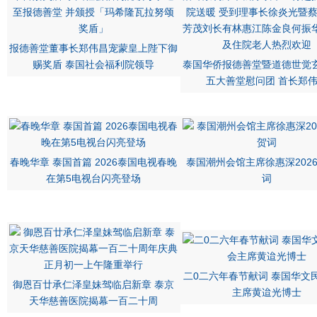
报德善堂董事长郑伟昌宠蒙皇上陛下御
赐奖盾 泰国社会福利院领导
泰国华侨报德善堂暨道德世觉
五大善堂慰问团 首长郑
春晚华章 泰国首篇 2026泰国电视春晚
泰国潮州会馆主席徐惠深202
在第5电视台闪亮登场
词
二0二六年春节献词 泰国华文
御恩百廿承仁泽皇妹驾临启新章 泰京
主席黄迨光博士
天华慈善医院揭幕一百二十周