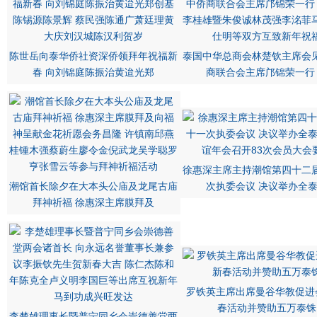
陈世岳向泰华侨社资深侨领拜年祝福新
泰国中华总商会林楚钦主席会
春 向刘锦庭陈振治黄迨光郑
商联合会主席邝锦荣一行
徐惠深主席主持潮馆第四十二
潮馆首长除夕在大本头公庙及龙尾古庙
次执委会议 决议举办全
拜神祈福 徐惠深主席膜拜及
罗铁英主席出席曼谷华教促进
春活动并赞助五万泰铢
李楚雄理事长暨普宁同乡会崇德善堂两