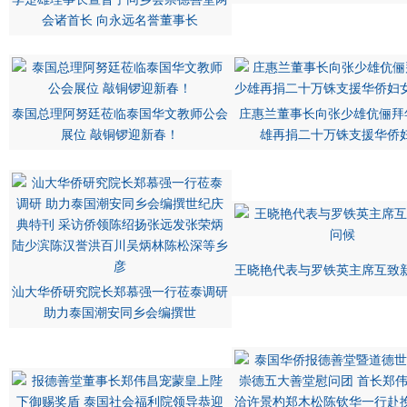
会诸首长 向永远名誉董事长
泰国总理阿努廷莅临泰国华文教师公会
庄惠兰董事长向张少雄伉俪拜
展位 敲铜锣迎新春！
雄再捐二十万铢支援华侨
王晓艳代表与罗铁英主席互致
汕大华侨研究院长郑慕强一行莅泰调研
助力泰国潮安同乡会编撰世