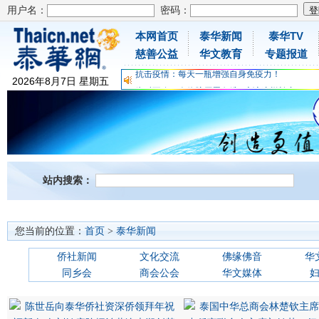
用户名：
密码：
本网首页
泰华新闻
泰华TV
为时不晚，人体胶原蛋白维C应该这样补充
慈善公益
华文教育
专题报道
关爱儿童健康，免费领取日本原装尤妮佳超立体
抗击疫情：每天一瓶增强自身免疫力！
2026
年
8
月
7
日
星期五
为时不晚，人体胶原蛋白维C应该这样补充
关爱儿童健康，免费领取日本原装尤妮佳超立体
抗击疫情：每天一瓶增强自身免疫力！
站内搜索：
您当前的位置：
首页
>
泰华新闻
侨社新闻
文化交流
佛缘佛音
华
同乡会
商会公会
华文媒体