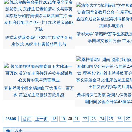
清华大学“清湄新链”学生实践
陈式金慈善会举行2025年度奖学金颁
泰国华文教师公会 主席
发仪式 奈娜主任素帕猜司长与
著名侨领李振来捐赠白玉大佛庙一百万
铢 黄迨光主席接领善款并感
桑梓情深汇湄南 凝聚共识促发
潮阳同乡会召开第43届第
20
首页
上一页
18
19
21
22
23
24
25
26
27
23806
热门点击