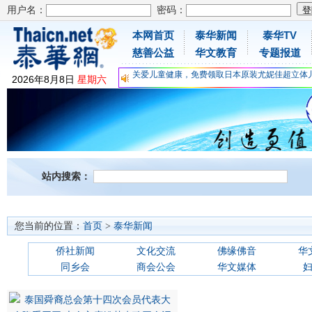
用户名：
密码：
本网首页
泰华新闻
泰华TV
慈善公益
华文教育
专题报道
为时不晚，人体胶原蛋白维C应该这样补充
关爱儿童健康，免费领取日本原装尤妮佳超立体
2026
年
8
月
8
日
星期六
抗击疫情：每天一瓶增强自身免疫力！
为时不晚，人体胶原蛋白维C应该这样补充
关爱儿童健康，免费领取日本原装尤妮佳超立体
抗击疫情：每天一瓶增强自身免疫力！
站内搜索：
您当前的位置：
首页
>
泰华新闻
侨社新闻
文化交流
佛缘佛音
华
同乡会
商会公会
华文媒体