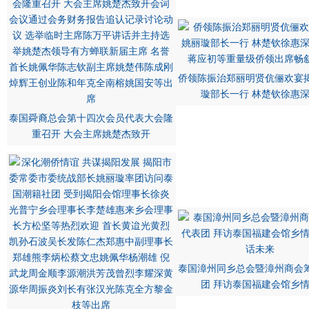
侨领陈振治郑丽明贤伉俪欢宴
璇部长一行 林楚钦徐惠
泰国舜裔总会第十四次会员代表大会隆
重召开 大会主席姚楚杰致开
泰国漳州同乡总会暨漳州商会
团 拜访泰国福建会馆乡