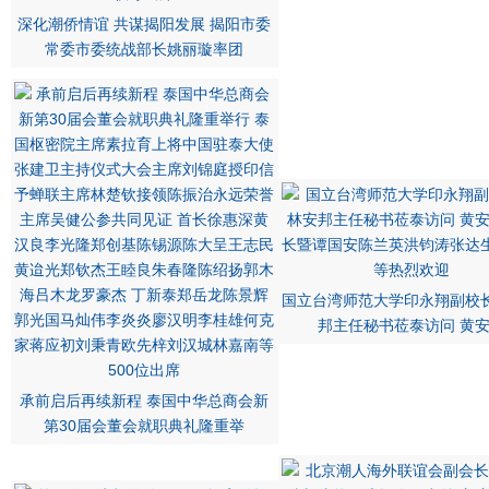
深化潮侨情谊 共谋揭阳发展 揭阳市委
常委市委统战部长姚丽璇率团
国立台湾师范大学印永翔副校
邦主任秘书莅泰访问 黄
承前启后再续新程 泰国中华总商会新
第30届会董会就职典礼隆重举