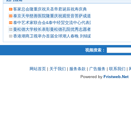
客家总会隆重庆祝关圣帝君诞辰祝寿庆典
泰京天华慈善医院隆重庆祝观世音菩萨成道吉日延僧诵经祈福
泰中艺术家联合会&泰中经贸交流中心代表团 蔡义批会长率领抵
曼松德大学校长表彰曼松德孔院优秀志愿者教师
香港潮商卫视举办首届全球潮人春晚 刘锦庭等侨领出席
视频搜索：
网站首页
|
关于我们
|
服务条款
|
广告服务
|
联系我们
|
Powered by
Fristweb.Net