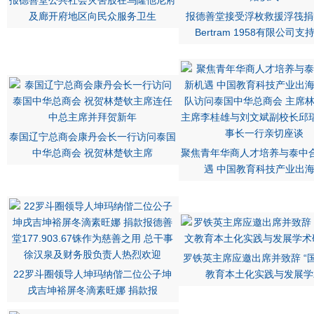
报德善堂公共社会灾害股在乌隆他尼府
及廊开府地区向民众服务卫生
报德善堂接受浮枚救援浮筏捐
Bertram 1958有限公司支
泰国辽宁总商会康丹会长一行访问泰国
中华总商会 祝贺林楚钦主席
聚焦青年华商人才培养与泰中
遇 中国教育科技产业出
罗铁英主席应邀出席并致辞 “
22罗斗圈领导人坤玛纳偕二位公子坤
教育本土化实践与发展学
戌吉坤裕屏冬滴素旺娜 捐款报