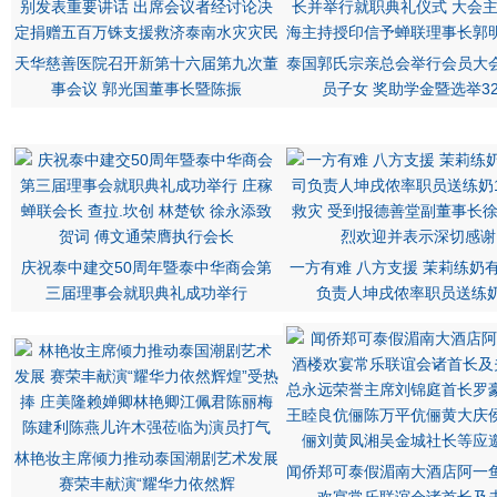
天华慈善医院召开新第十六届第九次董
泰国郭氏宗亲总会举行会员大
事会议 郭光国董事长暨陈振
员子女 奖助学金暨选举3
庆祝泰中建交50周年暨泰中华商会第
一方有难 八方支援 茉莉练奶
三届理事会就职典礼成功举行
负责人坤戌侬率职员送练奶
林艳妆主席倾力推动泰国潮剧艺术发展
闻侨郑可泰假湄南大酒店阿一
赛荣丰献演“耀华力依然辉