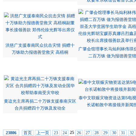
欢宴常乐联谊会诸首长及
洪慈广支援泰南民众抗击灾情 捐赠十
广肇会馆理事长马灿利林伟琪
万铢助力报德善堂救灾 高梧桐
二百万铢 做为报德善堂
泰中文联赈灾物资送达第5电视
黄迨光主席再捐二十万铢支援泰南灾区
长诺帕敦中将接领并新闻
合共捐赠四十万铢及发动全
25
首页
上一页
23
24
26
27
28
29
30
31
32
23806