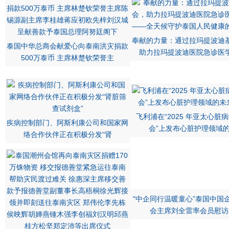
奉献的力量：通过拉玛提波迪
泰国中华总商会献爱心向泰南洪灾捐款
助力拉玛提波迪医院急诊医
500万泰币 主席林楚钦荣誉主
飞利浦在“2025 年亚太心脏
疾病控制部门、阿斯利康公司和国家网
会”上发布心脏护理领域
络合作伙伴正在积极分发“肾
"中企同行温暖童心”泰国中国
会主席刘全雷率会员慰访