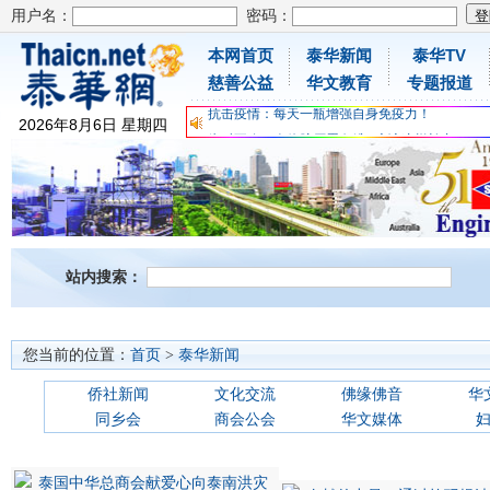
用户名：
密码：
本网首页
泰华新闻
泰华TV
为时不晚，人体胶原蛋白维C应该这样补充
慈善公益
华文教育
专题报道
关爱儿童健康，免费领取日本原装尤妮佳超立体
抗击疫情：每天一瓶增强自身免疫力！
2026
年
8
月
6
日
星期四
为时不晚，人体胶原蛋白维C应该这样补充
关爱儿童健康，免费领取日本原装尤妮佳超立体
抗击疫情：每天一瓶增强自身免疫力！
站内搜索：
您当前的位置：
首页
>
泰华新闻
侨社新闻
文化交流
佛缘佛音
华
同乡会
商会公会
华文媒体