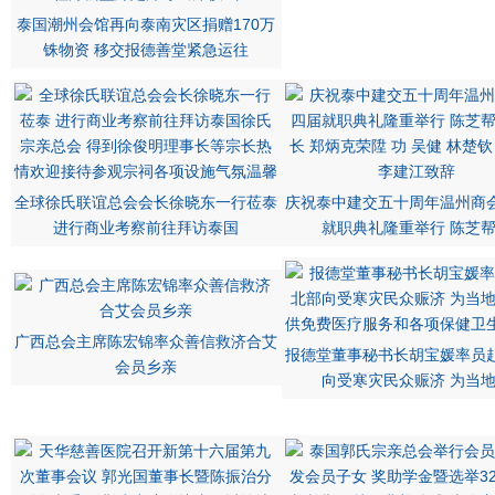
泰国潮州会馆再向泰南灾区捐赠170万
铢物资 移交报德善堂紧急运往
全球徐氏联谊总会会长徐晓东一行莅泰
庆祝泰中建交五十周年温州商
进行商业考察前往拜访泰国
就职典礼隆重举行 陈芝
广西总会主席陈宏锦率众善信救济合艾
报德堂董事秘书长胡宝媛率员
会员乡亲
向受寒灾民众赈济 为当