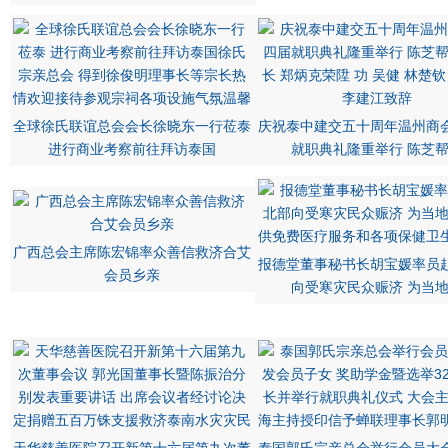
全球徐氏联谊总会会长徐晓东一行莅泰
庆祝泰中建交五十周年温州商
进行商业考察前往拜访泰国
就职典礼隆重举行 陈芝
广西总会主席陈宏锦率众善信救济合艾
报德堂董事秘书长胡宝媛率员
会员乡亲
向受寒灾民众赈济 为当