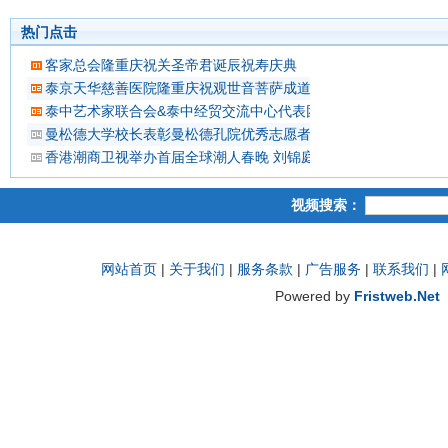
热门点击
客家总会隆重庆祝关圣帝君诞辰祝寿庆典
泰京天华慈善医院隆重庆祝观世音菩萨成道吉日延僧诵经祈福
泰中艺术家联合会&泰中经贸交流中心代表团 蔡义批会长率领抵
曼松德大学校长表彰曼松德孔院优秀志愿者教师
香港潮商卫视举办首届全球潮人春晚 刘锦庭等侨领出席
视频搜索：
网站首页
|
关于我们
|
服务条款
|
广告服务
|
联系我们
|
Powered by
Fristweb.Net