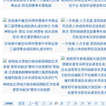
天华慈善医院召开新第十六届第九次董
泰国郭氏宗亲总会举行会员大
事会议 郭光国董事长暨陈振
员子女 奖助学金暨选举3
庆祝泰中建交50周年暨泰中华商会第
一方有难 八方支援 茉莉练奶
三届理事会就职典礼成功举行
负责人坤戌侬率职员送练奶
林艳妆主席倾力推动泰国潮剧艺术发展
闻侨郑可泰假湄南大酒店阿一
赛荣丰献演“耀华力依然辉
欢宴常乐联谊会诸首长及
25
首页
上一页
23
24
26
27
28
29
30
31
32
24966