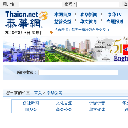
用户名：
密码：
本网首页
泰华新闻
泰华TV
为时不晚，人体胶原蛋白维C应该这样补充
慈善公益
华文教育
专题报道
关爱儿童健康，免费领取日本原装尤妮佳超立体
抗击疫情：每天一瓶增强自身免疫力！
2026
年
8
月
6
日
星期四
为时不晚，人体胶原蛋白维C应该这样补充
关爱儿童健康，免费领取日本原装尤妮佳超立体
抗击疫情：每天一瓶增强自身免疫力！
站内搜索：
您当前的位置：
首页
>
泰华新闻
侨社新闻
文化交流
佛缘佛音
华
同乡会
商会公会
华文媒体