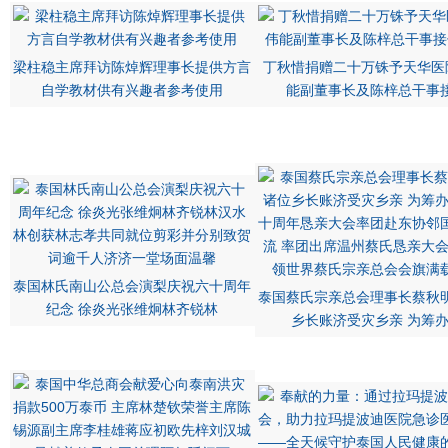
梁柱稳主席拜访陈焯辉理事长提供方言
丁秋惜捐赠二十万铢予天华医
自学教材供有兴趣者参考使用
能副董事长及陈梓总干事
泰国林氏南山公总会演梨庆祝六十周年
泰国蔡氏宗亲总会理事长蔡秋
纪念 徐炎光张维炯林齐锐林
乡长账济受灾乡亲 为筹