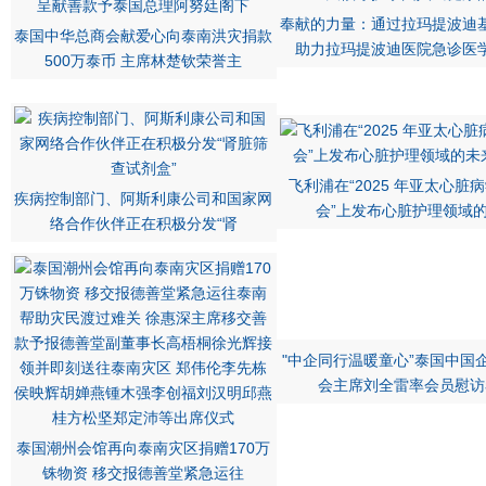
奉献的力量：通过拉玛提波迪
泰国中华总商会献爱心向泰南洪灾捐款
助力拉玛提波迪医院急诊医
500万泰币 主席林楚钦荣誉主
飞利浦在“2025 年亚太心脏
疾病控制部门、阿斯利康公司和国家网
会”上发布心脏护理领域
络合作伙伴正在积极分发“肾
"中企同行温暖童心”泰国中国
会主席刘全雷率会员慰访
泰国潮州会馆再向泰南灾区捐赠170万
铢物资 移交报德善堂紧急运往