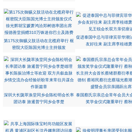
促进泰国中总与菲律宾菲华潮
第175次御赐义肢活动在北榄府举行 枢
友好往来 副主席李桂雄
密院大臣陈国光博士主持颁发
深圳大长陇萃涣堂同乡会陈松明会长率
泰国蔡氏宗亲总会常年会员大
团访泰 旅暹普宁同乡会李楚
奖学金仪式隆重举行 蔡