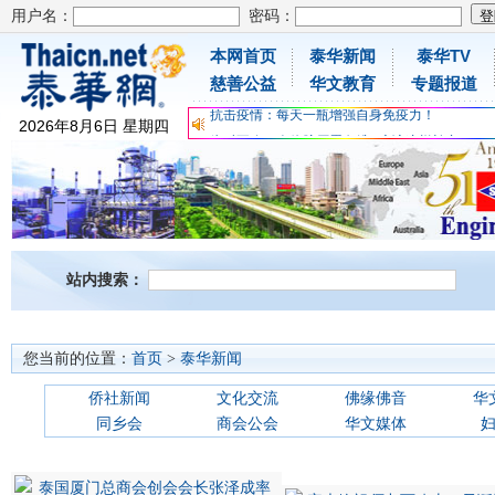
用户名：
密码：
本网首页
泰华新闻
泰华TV
为时不晚，人体胶原蛋白维C应该这样补充
慈善公益
华文教育
专题报道
关爱儿童健康，免费领取日本原装尤妮佳超立体
抗击疫情：每天一瓶增强自身免疫力！
2026
年
8
月
6
日
星期四
为时不晚，人体胶原蛋白维C应该这样补充
关爱儿童健康，免费领取日本原装尤妮佳超立体
抗击疫情：每天一瓶增强自身免疫力！
站内搜索：
您当前的位置：
首页
>
泰华新闻
侨社新闻
文化交流
佛缘佛音
华
同乡会
商会公会
华文媒体