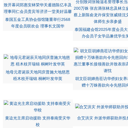
泰国五金工具协会假馆隆重举行2568
年度会员联欢会 理事长文国华
泰国福建会馆2025年度会员大
办会员子女学品兼优学生
地母元君诞辰天地同庆普施大地慈恩
梧木枝开瑞锦 桐树叶发华英
胡文臣胡婵燕莅访华侨妇女养
赠十万铢善款向令先慈回
黄迨光主席启动援助 支持泰南受灾华
合艾洪灾 外派华师获助并投
校