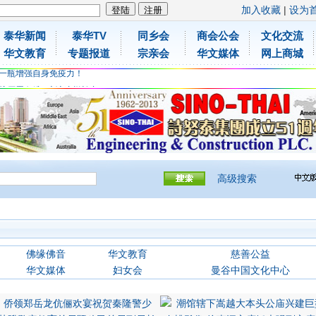
加入收藏
|
设为
泰华新闻
泰华TV
同乡会
商会公会
文化交流
胶原蛋白维C应该这样补充
华文教育
专题报道
宗亲会
华文媒体
网上商城
免费领取日本原装尤妮佳超立体儿童防飞沫口罩
一瓶增强自身免疫力！
胶原蛋白维C应该这样补充
免费领取日本原装尤妮佳超立体儿童防飞沫口罩
一瓶增强自身免疫力！
高级搜索
佛缘佛音
华文教育
慈善公益
华文媒体
妇女会
曼谷中国文化中心