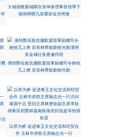
大城德教紫城閣在張坤泉理事長領導下
中华
循例舉辦九皇齋節金光明會
經費
僑領鄭岳龍伉儷歡宴陸軍副總司令納他
兀上將 首長林齊銳劉樹光劉
行访
以侨为桥 促进泰玉文化交流和经贸合
作 玉林市侨联主席杨志光一行