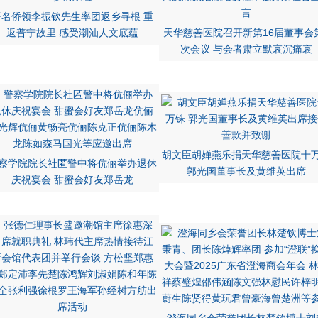
著名侨领李振钦先生率团返乡寻根 重
返普宁故里 感受潮汕人文底蕴
天华慈善医院召开新第16届董事会
次会议 与会者肃立默哀沉痛哀
胡文臣胡婵燕乐捐天华慈善医院十
察学院院长社匿警中将伉俪举办退休
郭光国董事长及黄维英出席
庆祝宴会 甜蜜会好友郑岳龙