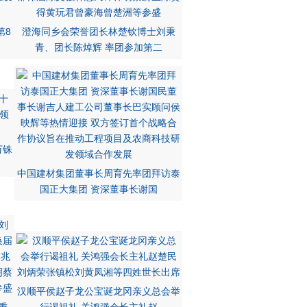
第8
澄海同乡会荣誉团长林楚钦博士刘秉
青、团长陈焯辉 率团参加第二
万铢
中国建材集团董事长周育先率团拜访泰
国正大集团 资深董事长谢国
汉顺平侯赵子龙公宝诞龙冈亲义总会举