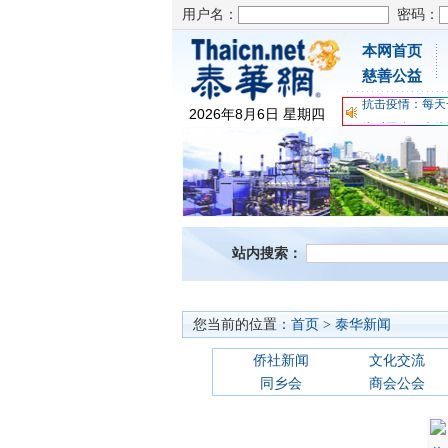
用户名：
密码：
本网首页
为时不晚，人体
慈善公益
关爱儿童健康，
抗击疫情：每天
2026
年
8
月
6
日
星期四
为时不晚，人体
关爱儿童健康，
抗击疫情：每天
站内搜索：
您当前的位置：
首页
>
泰华新闻
侨社新闻
文化交流
同乡会
商会公会