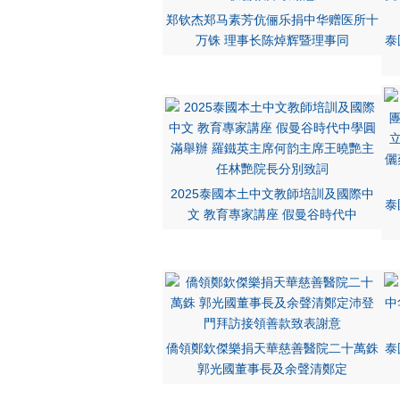
郑钦杰郑马素芳伉俪乐捐中华赠医所十
万铢 理事长陈焯辉暨理事同
泰
2025泰國本土中文教師培訓及國際中
泰
文 教育專家講座 假曼谷時代中
僑領鄭欽傑樂捐天華慈善醫院二十萬銖
泰
郭光國董事長及余聲清鄭定