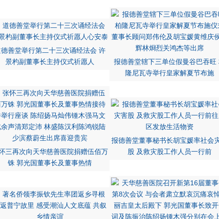
道德善堂举行第二十三次诵经法会 许
景杓副董事长主持仪式祈愿人
报德善堂辖下三单位假曼谷巴吞旺 
隆尼瓦寺举行皇家解夏节布施
报德善堂董事秘书长胡宝媛率社会
怀三再次向天华慈善医院捐赠伍佰万
股 及救灾股工作人员一行前
铢 郭光国董事长及董事热情