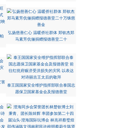
弘扬慈善仁心 温暖侨社群体 郑钦杰郑
柏
马素芳伉俪捐赠报德善堂二十
灾害
泰王国国家安全维护指挥部联合泰国志
愿保卫国家基金会及报德善堂