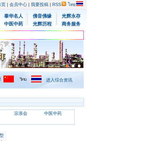
首页
|
会员中心
|
我要投稿
|
RSS
ไทย
泰华名人
佛音佛缘
光辉永存
中医中药
光辉历程
商务服务
进入综合资讯
宗亲会
中医中药