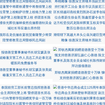
领郑岳龙伉俪欢宴祝贺秦隆警少将荣
潮馆辖下嵩越大本头公庙兴建巨型
陞警察教育总局暨移民总局副
雕像 徐惠深主席锺木强副主
德善堂董事兼秘书长胡宝媛及张美妮
郑钦杰阖家捐赠道德善堂十万铢 慷
椿蓬灾害工作人员志工共赴泰
支持慈善济困弘扬仁心善德 陈