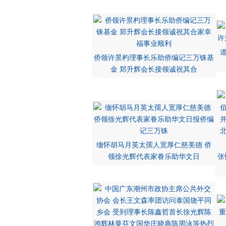
侨领许景杓理事长乐助侨编记三万铢基
金 郑升辉会长接领诚祝其合
缅怀胡马月英太孺人宽厚仁慈美德 侨
领徐光辉代表家眷乐助华文日
张