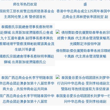
国前劳工部长前警总指挥慈善基金会
香港中华总商会成立125周年泰国
主席阿伦警上将 暨侨团首长
总商会主席林楚钦率团祝贺 副
僑領鄭欽傑伉儷贊助泰華各姓宗聯
國蔡氏宗親總會理事長蔡秋明率團赴
十萬銖 代主席余聲清暨黃暢
獅城 出席新加坡濟陽蔡氏公
国广西总商会会长李宇明随泰国中华
泰国曼谷爱乐合唱团团长刘梦华一
总商会团赴澳参加第十八届世
问中华总商会 受到李桂雄副