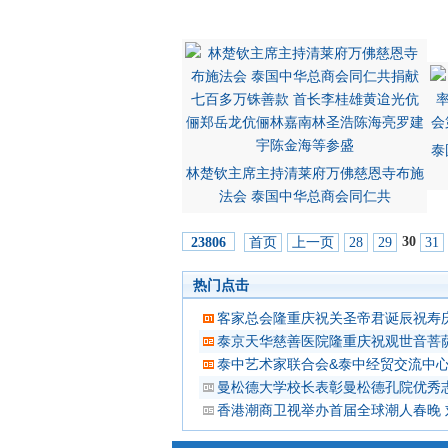
泰
林楚钦主席主持清莱府万佛慈恩寺布施
法会 泰国中华总商会同仁共
30
首页
上一页
28
29
31
23806
热门点击
客家总会隆重庆祝关圣帝君诞辰祝寿
泰京天华慈善医院隆重庆祝观世音菩
泰中艺术家联合会&泰中经贸交流中
曼松德大学校长表彰曼松德孔院优秀
香港潮商卫视举办首届全球潮人春晚