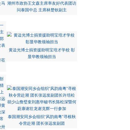
赴马
潮州市政协王文森主席率友好代表团访
问泰国中总 主席林楚钦副主
黄迨光博士捐资援助明宝培才学校 彰
显华教领袖担当
行莅
泰国潮安同乡会组织“风韵南粤”寻根秋
令营赴潮 团长张远发副团
业卅