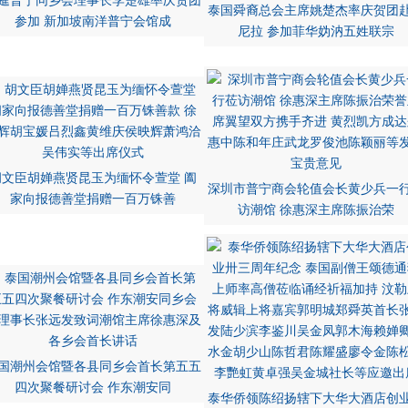
暹普宁同乡会理事长李楚雄率庆贺团
泰国舜裔总会主席姚楚杰率庆贺团
参加 新加坡南洋普宁会馆成
尼拉 参加菲华妫汭五姓联宗
胡文臣胡婵燕贤昆玉为缅怀令萱堂 阖
深圳市普宁商会轮值会长黄少兵一
家向报德善堂捐赠一百万铢善
访潮馆 徐惠深主席陈振治荣
国潮州会馆暨各县同乡会首长第五五
四次聚餐研讨会 作东潮安同
泰华侨领陈绍扬辖下大华大酒店创