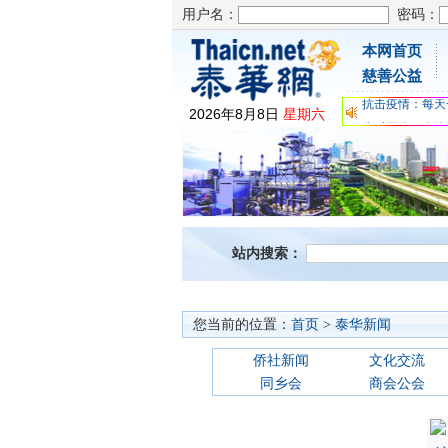
用户名：
密码：
本网首页
为时不晚，人体
慈善公益
关爱儿童健康，
抗击疫情：每天
2026
年
8
月
8
日
星期六
为时不晚，人体
关爱儿童健康，
抗击疫情：每天
站内搜索：
您当前的位置：
首页
>
泰华新闻
侨社新闻
文化交流
同乡会
商会公会