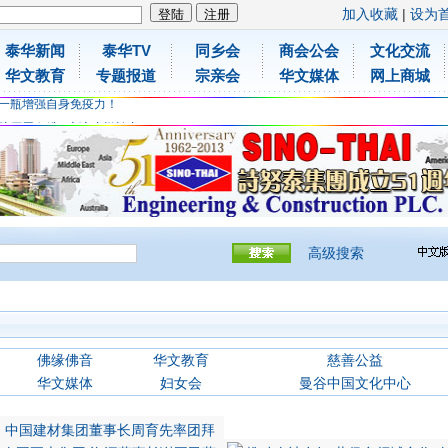
加入收藏
|
设为
泰华新闻
泰华TV
同乡会
商会公会
文化交流
胶原蛋白维C应该这样补充
华文教育
专题报道
宗亲会
华文媒体
网上商城
免费领取日本原装尤妮佳超立体儿童防飞沫口罩
一瓶增强自身免疫力！
胶原蛋白维C应该这样补充
免费领取日本原装尤妮佳超立体儿童防飞沫口罩
一瓶增强自身免疫力！
高级搜索
佛缘佛音
华文教育
慈善公益
华文媒体
妇女会
曼谷中国文化中心