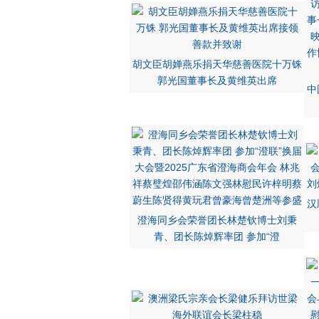
胡文臣胡婵燕乐捐天华慈善医院十万铢
郭光国董事长及黄维英出席
中
汉
澄海同乡会荣誉团长林楚钦博士刘秉
青、团长陈焯辉率团 参加“澄