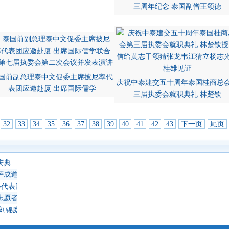
三周年纪念 泰国副僧王颂德
国前副总理泰中文促委主席披尼率代
庆祝中泰建交五十周年泰国桂商总
表团应邀赴厦 出席国际儒学
三届执委会就职典礼 林楚钦
32
33
34
35
36
37
38
39
40
41
42
43
下一页
尾页
庆典
萨成道吉日延僧诵经祈福
心代表团 蔡义批会长率领抵达上海崇明岛考察访问
志愿者教师
 刘锦庭等侨领出席