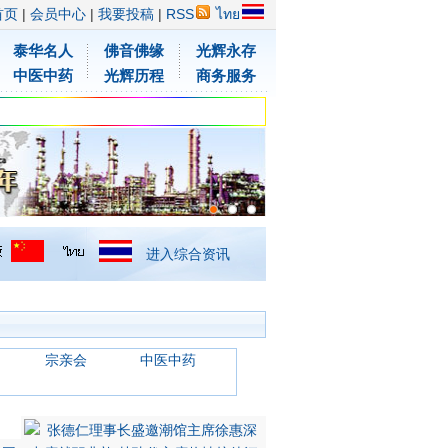
首页
|
会员中心
|
我要投稿
|
RSS
ไทย
泰华名人
佛音佛缘
光辉永存
中医中药
光辉历程
商务服务
进入综合资讯
宗亲会
中医中药