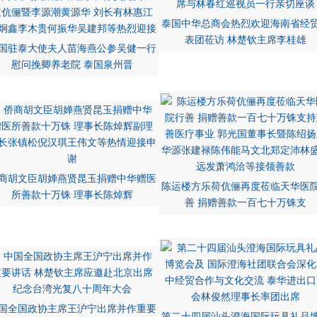
泰国中华总商会热烈欢迎海南省经
表团莅访 林楚钦主席李桂雄
国驻泰大使夫人苗海燕公参吴健一行
慰问挽卿养老院 泰国泉州晋
商胡文臣胡婵燕贤昆玉捐赠中华赠医
陈运楼方乐荷伉俪再度莅临天华医
所善款十万铢 理事长陈焯辉
善 捐赠善款一百七十万铢支
国全国政协主席王沪宁出席并作重要
第二十四届汕头澄海国际玩具礼品