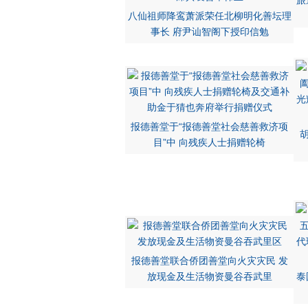
旅
八仙祖师降鸾萧派荣任北柳明化善坛理
事长 府尹讪智阁下授印信勉
报德善堂于“报德善堂社会慈善救济项
目”中 向残疾人士捐赠轮椅
报德善堂联合侨团善堂向火灾灾民 发
放现金及生活物资曼谷吞武里
泰