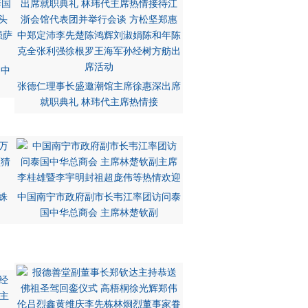
国中
张德仁理事长盛邀潮馆主席徐惠深出席
就职典礼 林玮代主席热情接
铢
中国南宁市政府副市长韦江率团访问泰
国中华总商会 主席林楚钦副