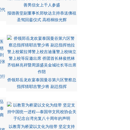
贸代
报德善堂副董事长郑钦达主持恭送佛祖
圣驾回銮仪式 高梧桐徐光辉
院行
侨领郑岳龙欢宴泰国曼谷第六区警察总
指挥猜耶吉警少将 副总指挥
以教育为桥梁以文化为纽带 坚定支持
博览