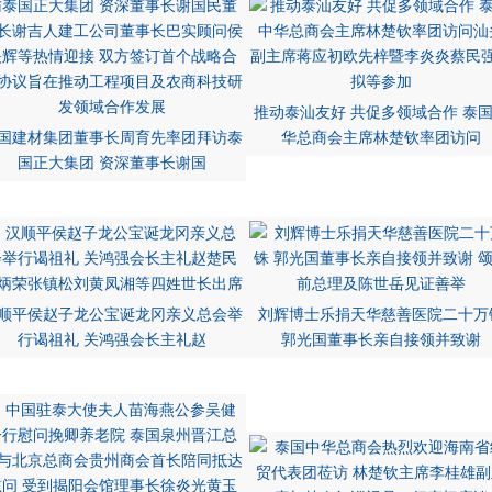
推动泰汕友好 共促多领域合作 泰
国建材集团董事长周育先率团拜访泰
华总商会主席林楚钦率团访问
国正大集团 资深董事长谢国
顺平侯赵子龙公宝诞龙冈亲义总会举
刘辉博士乐捐天华慈善医院二十万
行谒祖礼 关鸿强会长主礼赵
郭光国董事长亲自接领并致谢