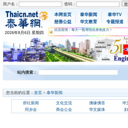
用户名：
密码：
本网首页
泰华新闻
泰华TV
为时不晚，人体胶原蛋白维C应该这样补充
慈善公益
华文教育
专题报道
关爱儿童健康，免费领取日本原装尤妮佳超立体
抗击疫情：每天一瓶增强自身免疫力！
2026
年
8
月
6
日
星期四
为时不晚，人体胶原蛋白维C应该这样补充
关爱儿童健康，免费领取日本原装尤妮佳超立体
抗击疫情：每天一瓶增强自身免疫力！
站内搜索：
您当前的位置：
首页
>
泰华新闻
侨社新闻
文化交流
佛缘佛音
华
同乡会
商会公会
华文媒体