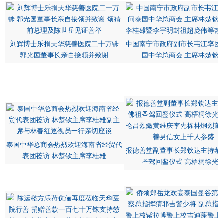
刘辉博士乐捐天华慈善医院二十万铢
中国南宁市政府副市长韦江率
郭光国董事长亲自接领并致谢
国中华总商会 主席林楚
泰国中华总商会热烈欢迎海南省经贸代
报德善堂副董事长郑钦达主持
表团莅访 林楚钦主席李桂雄
圣驾回銮仪式 高梧桐徐