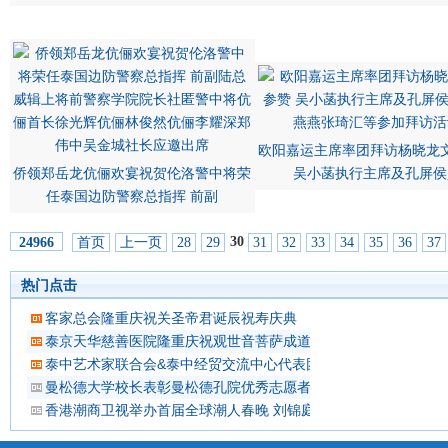
欧阳嘉运主席率团拜访杨晓龙
侨领郑岳龙伉俪欢宴祝贺伦洛警中将荣
吴小菡执行主席及孔屏侯
任泰国边防警察总指挥 前副
30
首页
上一页
28
29
31
32
33
34
35
36
37
24966
热门点击
客家总会隆重庆祝关圣帝君诞辰祝寿庆典
泰京天华慈善医院隆重庆祝观世音菩萨成道吉日延僧诵经祈福
泰中艺术家联合会&泰中经贸交流中心代表团 蔡义批会长率领抵
曼松德大学校长表彰曼松德孔院优秀志愿者教师
香港潮商卫视举办首届全球潮人春晚 刘锦庭等侨领出席