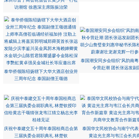
深圳市普宁商会轮值会长黄少兵一行莅
访潮馆 徐惠深主席陈振治荣
泰国潮安同乡会组织“风韵南粤
令营赴潮 团长张远发副
泰华侨领陈绍扬辖下大华大酒店创业卅
三周年纪念 泰国副僧王颂德
庆祝中泰建交五十周年泰国桂商总会第
泰国华文民校协会与南宁代表
三届执委会就职典礼 林楚钦
黄迨光主席与韦江会长共