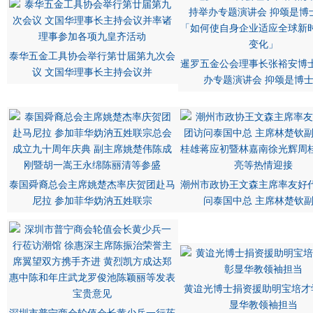
泰华五金工具协会举行第廿届第九次会
暹罗五金公会理事长张裕安博
议 文国华理事长主持会议并
办专题演讲会 抑颂是博
泰国舜裔总会主席姚楚杰率庆贺团赴马
潮州市政协王文森主席率友好
尼拉 参加菲华妫汭五姓联宗
问泰国中总 主席林楚钦
黄迨光博士捐资援助明宝培才
显华教领袖担当