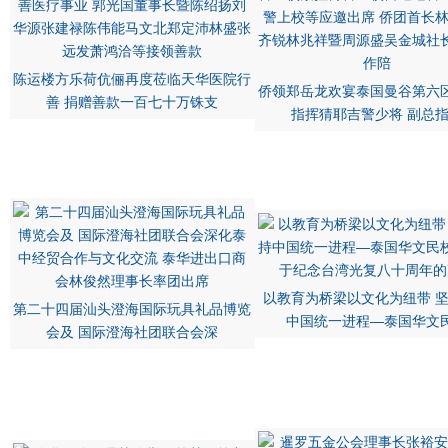
陈运楼方乐荷伉俪再度莅临天华医院行
侨领郑岳龙欢宴泰国曼谷第六
善 捐赠善款一百七十万铢支
指挥猜耶吉警少将 副总
以教育为桥梁以文化为纽带 
第二十四届汕头澄海国际玩具礼品博览
中国统一进程—泰国华文
会及 国际澄海社团联合会深