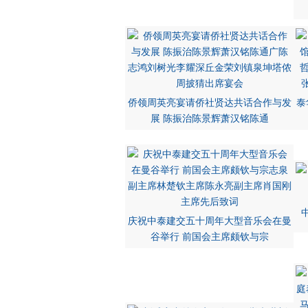
侨领周英亮宴请侨社贤达共话合作与发
泰
展 陈振治陈景辉萧汉铭陈通
庆祝中泰建交五十周年大型音乐会在曼
谷举行 前国会主席颇钦与宗