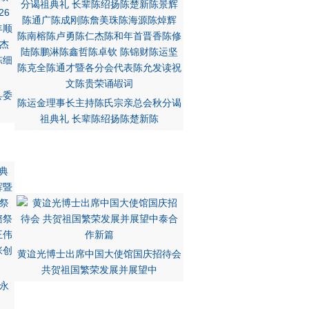
县委
陈运金理事长主持陈氏宗亲总会秋分谒
祖典礼 长辈陈绍扬陈楚新陈
黄迨光博士出席中国大使馆国庆招待会
共贺祖国繁荣发展并展望中
永