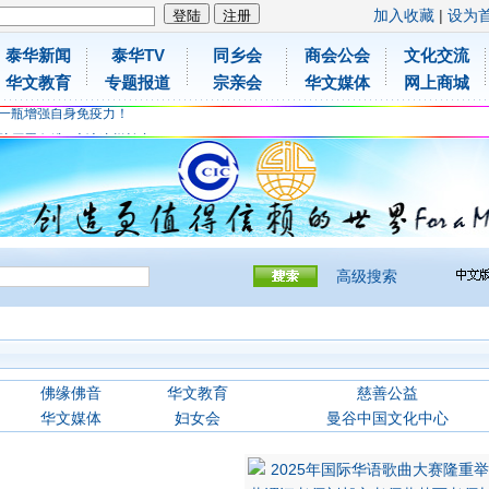
加入收藏
|
设为
泰华新闻
泰华TV
同乡会
商会公会
文化交流
华文教育
专题报道
宗亲会
华文媒体
网上商城
胶原蛋白维C应该这样补充
免费领取日本原装尤妮佳超立体儿童防飞沫口罩
一瓶增强自身免疫力！
胶原蛋白维C应该这样补充
免费领取日本原装尤妮佳超立体儿童防飞沫口罩
一瓶增强自身免疫力！
高级搜索
佛缘佛音
华文教育
慈善公益
华文媒体
妇女会
曼谷中国文化中心