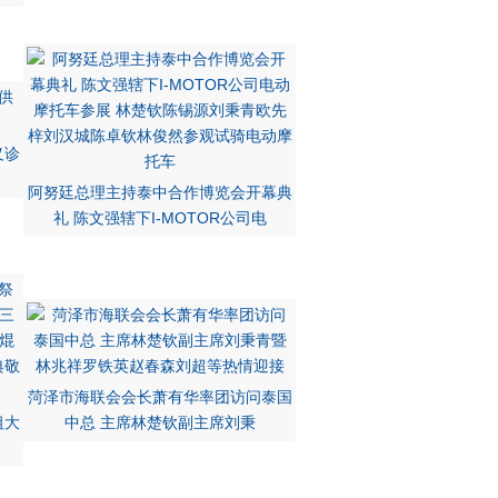
义诊
阿努廷总理主持泰中合作博览会开幕典
礼 陈文强辖下I-MOTOR公司电
菏泽市海联会会长萧有华率团访问泰国
祖大
中总 主席林楚钦副主席刘秉