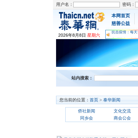
用户名：
密码：
本网首页
慈善公益
为时不晚，人体
2026
年
8
月
8
日
星期六
关爱儿童健康，
抗击疫情：每天
为时不晚，人体
关爱儿童健康，
抗击疫情：每天
站内搜索：
您当前的位置：
首页
>
泰华新闻
侨社新闻
文化交流
同乡会
商会公会