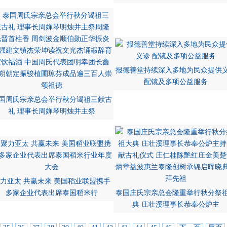
报德善堂持续深入多地为民众提供
配镜及多项公益服务
国周氏宗亲总会举行秋分谒祖三献古
礼 理事长周婵琴明烛并主祭
力亚太 共赢未来 美国稻业联盟携手
多家企业代表出席泰国稻米行
泰国庄氏宗亲总会隆重举行秋分祭
典 庄壮溪理事长恭奉公炉主