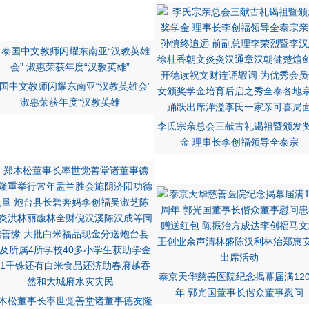
国中文教师闪耀东南亚“汉教英雄会”
淑惠荣获年度“汉教英雄
李氏宗亲总会三献古礼谒祖暨颁发
金 理事长李创福领导全泰宗
泰京天华慈善医院纪念揭幕届满12
年 郭光国董事长偕众董事慰问
木松董事长率世觉善堂诸董事德友隆