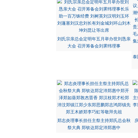
刘氏宗亲总会定明年五月举办世刘恳亲
大会 召开筹备会刘霁纬理事
泰
郑志炎理事长担任主祭主持郑氏总会秋
祭大典 郑钦达郑定沛郑惠中