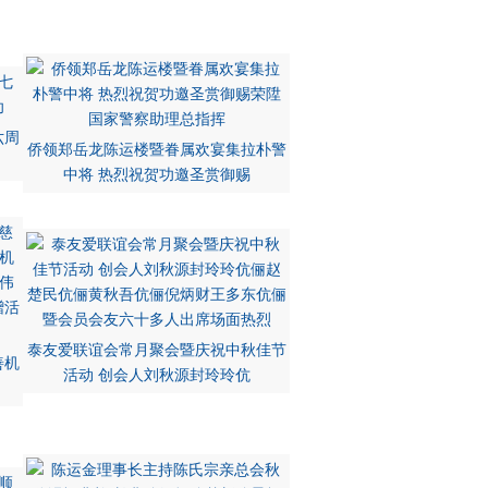
六周
侨领郑岳龙陈运楼暨眷属欢宴集拉朴警
中将 热烈祝贺功邀圣赏御赐
泰友爱联谊会常月聚会暨庆祝中秋佳节
善机
活动 创会人刘秋源封玲玲伉