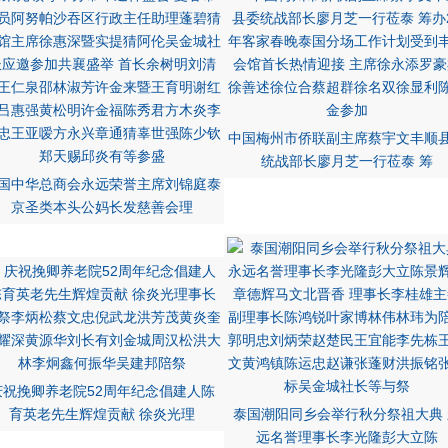
中国梅州市侨联副主席蔡宇文丰顺
统战部长廖月芝一行莅泰 筹
国中华总商会永远荣誉主席刘锦庭泰
京圣类本头公妈长发慈善会理
庆祝挽卿养老院52周年纪念倡建人陈
育英老先生辉煌贡献 徐炎光理
泰国潮阳同乡会举行秋分祭祖大典 
远名誉理事长李光隆彭大立陈