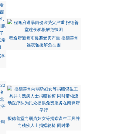
程逸府遭暴雨侵袭受灾严重 报德善堂
连夜驰援解危扶困
奖学
报德善堂向弱势妇女等捐赠谋生工具并
0周
向残疾人士捐赠轮椅 同时带