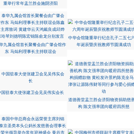
重举行常年盂兰胜会施阴济阳
中华会馆隆重举行纪念孔子二五七
华九属会馆首长聚餐会由广肇会馆作
年诞辰暨庆祝教师节圆满成功
东 马灿利理事长主持联谊会
中国驻泰大使张建卫会见吴伟实会长
道德善堂盂兰胜会济阳物资捐助慈
构 陈文强率团向暖府四所慈