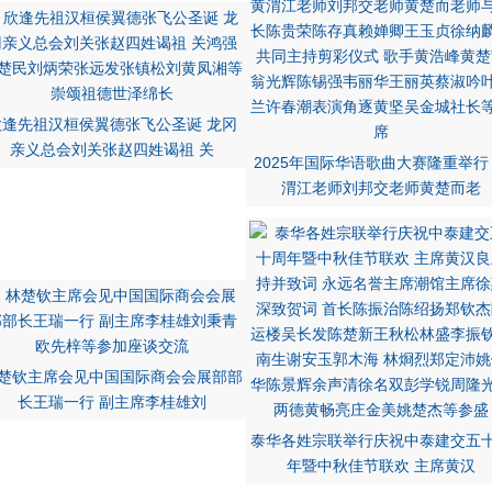
欣逢先祖汉桓侯翼德张飞公圣诞 龙冈
亲义总会刘关张赵四姓谒祖 关
2025年国际华语歌曲大赛隆重举行
渭江老师刘邦交老师黄楚而老
楚钦主席会见中国国际商会会展部部
长王瑞一行 副主席李桂雄刘
泰华各姓宗联举行庆祝中泰建交五
年暨中秋佳节联欢 主席黄汉