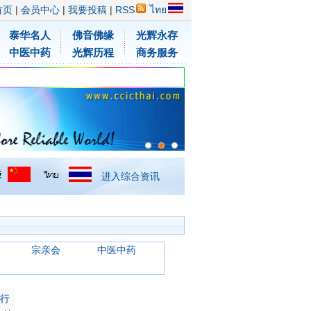
首页
|
会员中心
|
我要投稿
|
RSS
ไทย
泰华名人
佛音佛缘
光辉永存
中医中药
光辉历程
商务服务
进入综合资讯
宗亲会
中医中药