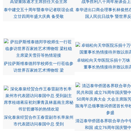
泰中建交五十周年暨泰华记者联谊会成
泰华进出口商会理事长林俊然
立廿四周年盛大庆典 备受敬
国人民抗日战争 暨世界
卓锦松向天华医院乐捐十万铢
萨拉萨斯维泰德邦学校师生一行莅临参
董事长热情接待并致以崇
访世界百家姓艺术博物馆 梁
深化泰泉经贸合作王春雷副市长率泉州
清迈泰华侨团各界联合举办中
市代表团访问泰国中总 受到
和国 成立76周年国庆暨