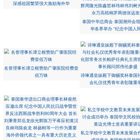
深感祖国繁荣强大激励海外华
泰国中华总商会 泰国潮州会
华各界举办 “纪念中国人
名誉理事长谭立根赞助广肇医院经费壹
佰万铢
诗琳通皇妹殿下御赐奖杯泰国
会礼仪优秀青年表彰隆重
私立学校中文教育未来发展合