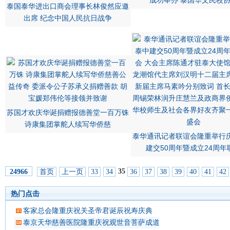
成功举办 泰国华文民校
泰国泰华进出口商会理事长林俊然应邀
出席 纪念中国人民抗日战争
苏国才欢庆华诞捐赠报德善堂一百万铢
诗康集团掌舵人续写华侨慈
泰华通讯记者联谊会隆重举行
建交50周年暨成立24周年
35
首页
上一页
33
34
36
37
38
39
40
41
42
24966
热门点击
客家总会隆重庆祝关圣帝君诞辰祝寿庆典
泰京天华慈善医院隆重庆祝观世音菩萨成道吉日延僧诵经祈福