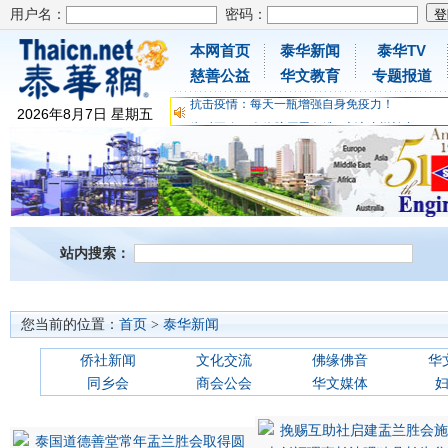
用户名：
密码：
本网首页
泰华新闻
泰华TV
为时不晚，人体胶原蛋白维C应该这样补充
慈善公益
华文教育
专题报道
关爱儿童健康，免费领取日本原装尤妮佳超立体
抗击疫情：每天一瓶增强自身免疫力！
2026
年
8
月
7
日
星期五
为时不晚，人体胶原蛋白维C应该这样补充
关爱儿童健康，免费领取日本原装尤妮佳超立体
抗击疫情：每天一瓶增强自身免疫力！
站内搜索：
您当前的位置：
首页
>
泰华新闻
侨社新闻
文化交流
佛缘佛音
华
同乡会
商会公会
华文媒体