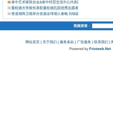
泰中艺术家联合会&泰中经贸交流中心代表团 蔡义批会长率领抵
曼松德大学校长表彰曼松德孔院优秀志愿者教师
香港潮商卫视举办首届全球潮人春晚 刘锦庭等侨领出席
视频搜索：
网站首页
|
关于我们
|
服务条款
|
广告服务
|
联系我们
|
Powered by
Fristweb.Net