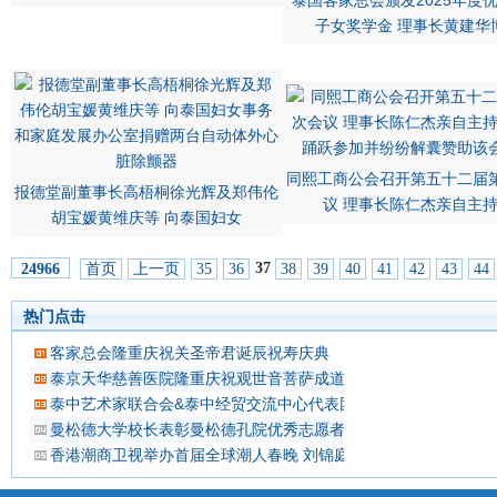
泰国客家总会颁发2025年度
子女奖学金 理事长黄建华
同熙工商公会召开第五十二届
报德堂副董事长高梧桐徐光辉及郑伟伦
议 理事长陈仁杰亲自主
胡宝媛黄维庆等 向泰国妇女
37
首页
上一页
35
36
38
39
40
41
42
43
44
24966
热门点击
客家总会隆重庆祝关圣帝君诞辰祝寿庆典
泰京天华慈善医院隆重庆祝观世音菩萨成道吉日延僧诵经祈福
泰中艺术家联合会&泰中经贸交流中心代表团 蔡义批会长率领抵
曼松德大学校长表彰曼松德孔院优秀志愿者教师
香港潮商卫视举办首届全球潮人春晚 刘锦庭等侨领出席