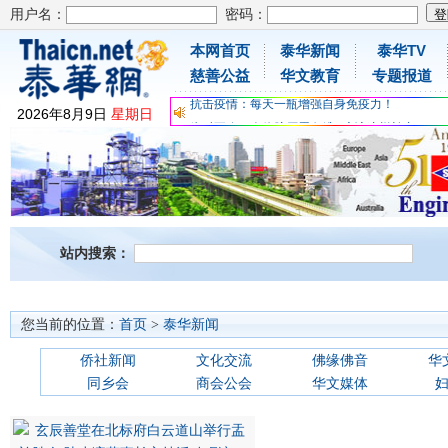
用户名：
密码：
本网首页
泰华新闻
泰华TV
为时不晚，人体胶原蛋白维C应该这样补充
慈善公益
华文教育
专题报道
关爱儿童健康，免费领取日本原装尤妮佳超立体
抗击疫情：每天一瓶增强自身免疫力！
2026
年
8
月
9
日
星期日
为时不晚，人体胶原蛋白维C应该这样补充
关爱儿童健康，免费领取日本原装尤妮佳超立体
抗击疫情：每天一瓶增强自身免疫力！
站内搜索：
您当前的位置：
首页
>
泰华新闻
侨社新闻
文化交流
佛缘佛音
华
同乡会
商会公会
华文媒体