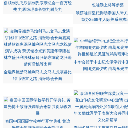
侨领刘先飞乐捐刘氏宗亲总会一百万经
费 刘霁纬理事长暨刘树英刘
颂莎哇丽皇妃御助泰国人际关
举办2568年人际关系最杰
中华会馆于中山纪念堂举行中
国团授旗仪式 由葛永光
金融界翘楚马灿利马志文马志龙演讲比
特币致富之路 潘韶咏会长向
泰国中国国际学校举行开学典礼 黄迨
光博士致辞强调融合创新共促
泰华各姓宗联主席黄汉良一行