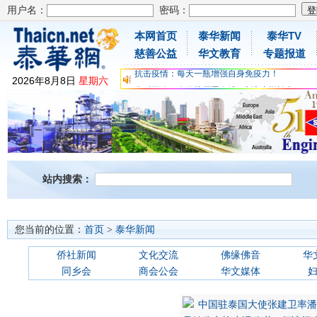
用户名：
密码：
本网首页
泰华新闻
泰华TV
为时不晚，人体胶原蛋白维C应该这样补充
慈善公益
华文教育
专题报道
关爱儿童健康，免费领取日本原装尤妮佳超立体
抗击疫情：每天一瓶增强自身免疫力！
2026
年
8
月
8
日
星期六
为时不晚，人体胶原蛋白维C应该这样补充
关爱儿童健康，免费领取日本原装尤妮佳超立体
抗击疫情：每天一瓶增强自身免疫力！
站内搜索：
您当前的位置：
首页
>
泰华新闻
侨社新闻
文化交流
佛缘佛音
华
同乡会
商会公会
华文媒体