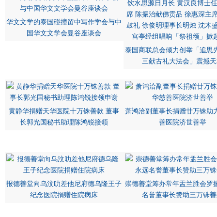
华文文学的泰国碰撞留中写作学会与中
国华文文学会曼谷座谈会
泰国商联总会倾力创举「追思
三献古礼大法会」震撼天
黄静华捐赠天华医院十万铢善款 董事
萧鸿洽副董事长捐赠廿万铢助
长郭光国秘书助理陈鸿锐接领
善医院济世善举
报德善堂向乌汶叻差他尼府德乌隆王子
崇德善堂筹办常年盂兰胜会罗
纪念医院捐赠住院病床
名誉董事长赞助三万铢善