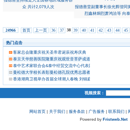
报德善堂持续走入全国各地区域服务群
众 共计2,079人次
报德善堂副董事长徐光辉偕同
烈鑫林烱烈萧鸿洽等 向
38
首页
上一页
36
37
39
40
41
42
43
44
45
24966
热门点击
客家总会隆重庆祝关圣帝君诞辰祝寿庆典
泰京天华慈善医院隆重庆祝观世音菩萨成道吉日延僧诵经祈福
泰中艺术家联合会&泰中经贸交流中心代表团 蔡义批会长率领抵
曼松德大学校长表彰曼松德孔院优秀志愿者教师
香港潮商卫视举办首届全球潮人春晚 刘锦庭等侨领出席
视频搜索：
网站首页
|
关于我们
|
服务条款
|
广告服务
|
联系我们
|
Powered by
Fristweb.Net