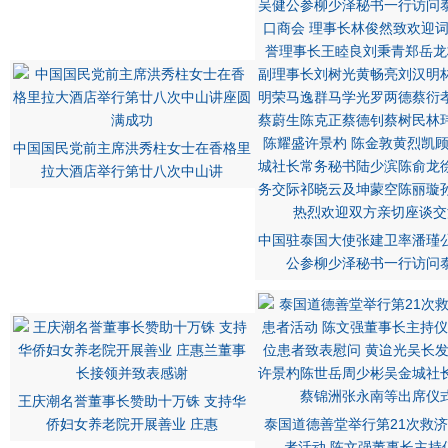
中国国民党前主席洪秀柱女士在香格里
拉大酒店举行第廿八次中山讲
中国驻泰国大使张建卫率潘瑾
公参柳少泽秘书一行访问
王庆潮名誉董事长赞助十万铢 支持华
侨妇女养老院开展善业 庄惠
泰国道德善堂举行第21次救
者活动 陈文强董事长主持