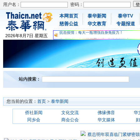
用户名：
密码：
本网首页
泰华新闻
泰华TV
为时不晚，人体胶原蛋白维C应该这样补充
慈善公益
华文教育
专题报道
关爱儿童健康，免费领取日本原装尤妮佳超立体
抗击疫情：每天一瓶增强自身免疫力！
2026
年
8
月
7
日
星期五
为时不晚，人体胶原蛋白维C应该这样补充
关爱儿童健康，免费领取日本原装尤妮佳超立体
抗击疫情：每天一瓶增强自身免疫力！
站内搜索：
您当前的位置：
首页
>
泰华新闻
侨社新闻
文化交流
佛缘佛音
华
同乡会
商会公会
华文媒体