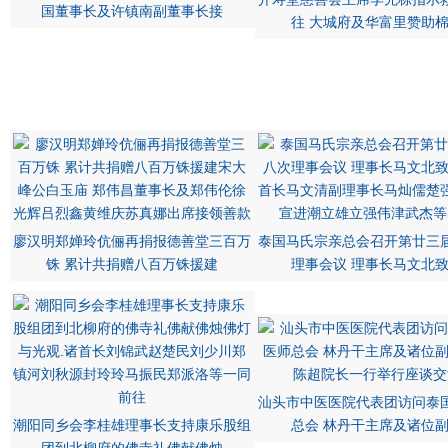
国董事长及许镇南副董事长接
往 大城府及华富里赞助
廖汉明郑婵玲伉俪再捐报德善堂三百万
泰国马氏宗亲总会召开第廿三
铢 累计共捐赠八百万铢援建
理事会议 理事长马文北
汕头市中医医院代表团访问泰
潮阳同乡会李桂雄理事长支持康乐股组
总会 林丹干主席及诸位