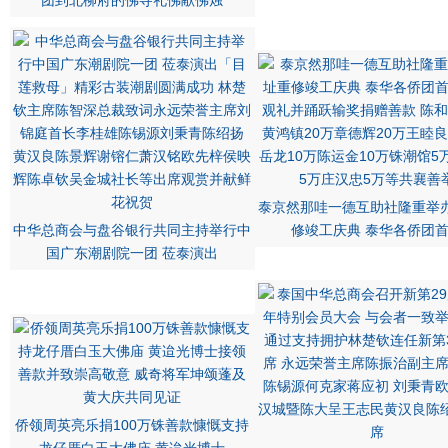
团到北柳府的佛寺礼佛献佛烛
泰京然那哇一德互助社隆重举
中华总商会与盘谷银行共同主持举行中
修竣工庆典 泰华各侨团
国广东潮剧院一团 莅泰演出
侨领周英亮乐捐100万铢善款慷慨支持