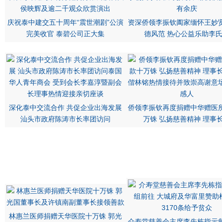
庆祝泰中建交五十周年“震世潮剧”公演
资深侨领李振钦阖家缅怀王妙
完美收官 泰碧公司正大集
德风范 热心公益乐助李
深化泰中交流合作 共促企业出海发展
侨领李振钦再度捐赠中华赠医
汕头市政府陈涛市长率团访问
万铢 弘扬慈善精神 理事
林惠兰医师捐赠天华医院十万铢 郭光
介寿堂慈善会主席李先栋指示