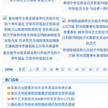
龙仔厝白玉大佛庙 黄迨光博士
泰国中华总商会召开新第29届2
特别会员大会 与会者一致
侨领陈锡源再次乐捐天华慈善医
曼谷挽节水尾圣娘庙举行庆祝开光四十
万铢 郭光国董事长敦请陈
周年盛会 主祭符祥笈副主祭
41
首页
上一页
39
40
42
43
44
45
46
47
48
24966
热门点击
客家总会隆重庆祝关圣帝君诞辰祝寿庆典
泰京天华慈善医院隆重庆祝观世音菩萨成道吉日延僧诵经祈福
泰中艺术家联合会&泰中经贸交流中心代表团 蔡义批会长率领抵
曼松德大学校长表彰曼松德孔院优秀志愿者教师