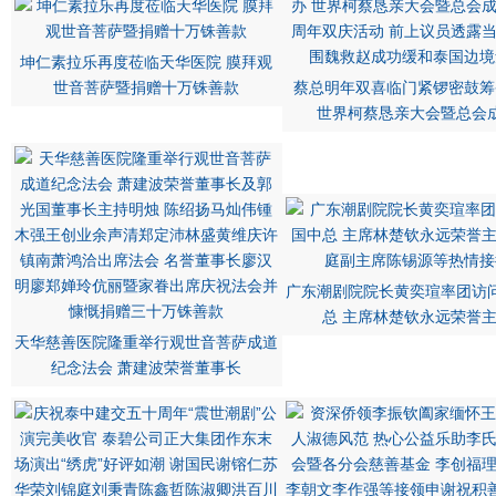
坤仁素拉乐再度莅临天华医院 膜拜观
世音菩萨暨捐赠十万铢善款
蔡总明年双喜临门紧锣密鼓筹
世界柯蔡恳亲大会暨总会
广东潮剧院院长黄奕瑄率团访
总 主席林楚钦永远荣誉
天华慈善医院隆重举行观世音菩萨成道
纪念法会 萧建波荣誉董事长