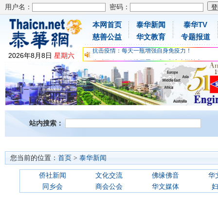
用户名：
密码：
本网首页
泰华新闻
泰华TV
为时不晚，人体胶原蛋白维C应该这样补充
慈善公益
华文教育
专题报道
关爱儿童健康，免费领取日本原装尤妮佳超立体
抗击疫情：每天一瓶增强自身免疫力！
2026
年
8
月
8
日
星期六
为时不晚，人体胶原蛋白维C应该这样补充
关爱儿童健康，免费领取日本原装尤妮佳超立体
抗击疫情：每天一瓶增强自身免疫力！
站内搜索：
您当前的位置：
首页
>
泰华新闻
侨社新闻
文化交流
佛缘佛音
华
同乡会
商会公会
华文媒体