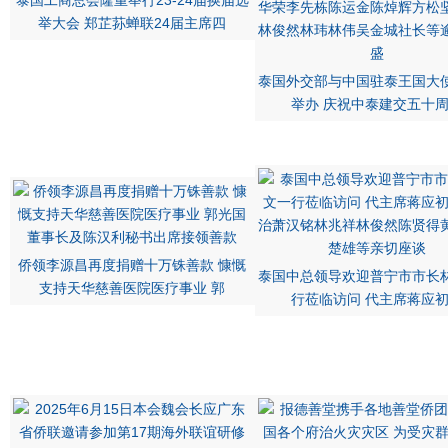
泰国工商总会隆重举行23-24届换届选
举大会 郑芷荪蝉联24届主席四
泰国外交部与中国驻泰王国大
举办 庆祝中泰建交五十
侨领李源昌再度捐赠十万铢善款 慷慨
泰国中总领导欢迎普宁市市长
支持天华慈善医院医疗事业 郭
行莅临访问 代主席蒋应