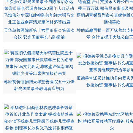
天华慈善医院新第十六届董事会第四次
坤他威攀再捐一百万铢善款支
会议 郭光国董事长与陈振治
堂 合计支援宋大峰公白
报德善堂派员赴挽叻县向受灾
蒋应初伉俪捐赠天华慈善医院五十万铢
救援物资 董事秘书长胡
郭光国董事长敦请蒋应初为