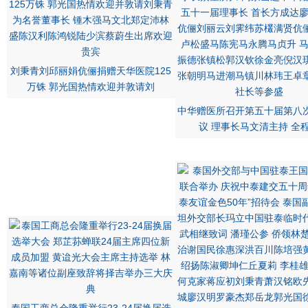
刘秉青刘邱丽娟伉俪捐赠天华医院125
万铢 郭光国热情欢迎并敦请刘
中华赠医所召开第五十届第八
议 理事长马文清主持 全