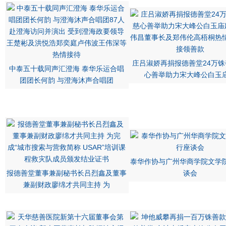
庄吕淑娇再捐报德善堂24万铢
中泰五十载同声汇澄海 泰华乐运合唱
心善举助力宋大峰公白玉
团团长何韵 与澄海沐声合唱团
泰华作协与广州华商学院文学
报德善堂董事兼副秘书长吕烈鑫及董事
谈会
兼副财政廖绵才共同主持 为