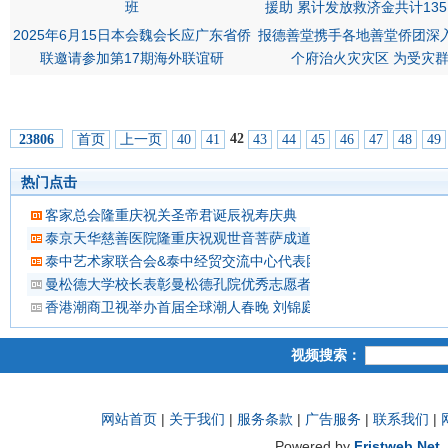
2025年6月15日本会魏会长应广东省侨
报德善堂携手各地善堂侨团深
联邀请参加第17期海外联谊研
个府治火灾灾区 为受灾
42
首页
上一页
40
41
43
44
45
46
47
48
49
23806
热门点击
客家总会隆重庆祝关圣帝君诞辰祝寿庆典
泰京天华慈善医院隆重庆祝观世音菩萨成道吉日延僧诵经祈福
泰中艺术家联合会&泰中经贸交流中心代表团 蔡义批会长率领抵
曼松德大学校长表彰曼松德孔院优秀志愿者教师
香港潮商卫视举办首届全球潮人春晚 刘锦庭等侨领出席
视频搜索：
网站首页
|
关于我们
|
服务条款
|
广告服务
|
联系我们
|
Powered by
Fristweb.Net