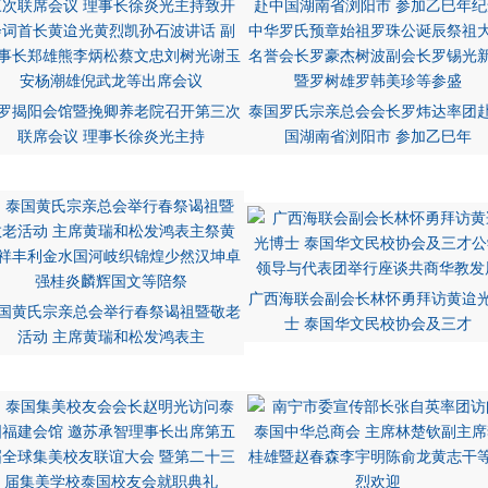
罗揭阳会馆暨挽卿养老院召开第三次
泰国罗氏宗亲总会会长罗炜达率团
联席会议 理事长徐炎光主持
国湖南省浏阳市 参加乙巳年
广西海联会副会长林怀勇拜访黄迨
国黄氏宗亲总会举行春祭谒祖暨敬老
士 泰国华文民校协会及三才
活动 主席黄瑞和松发鸿表主