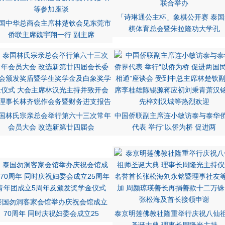
「诗琳通公主杯」象棋公开赛 泰国
国中华总商会主席林楚钦会见东莞市
棋体育总会暨朱拉隆功大学孔
侨联主席魏宇翔一行 副主席
国林氏宗亲总会举行第六十三次常年
中国侨联副主席连小敏访泰与泰华
会员大会 改选新第廿四届会
代表 举行“以侨为桥 促进两
泰国勿洞客家会馆举办庆祝会馆成立
70周年 同时庆祝妇委会成立25
泰京明莲佛教社隆重举行庆祝八仙