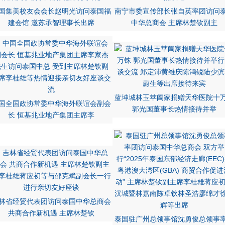
国集美校友会会长赵明光访问泰国福
南宁市委宣传部长张自英率团访问
建会馆 邀苏承智理事长出席
中华总商会 主席林楚钦副主
蓝坤城林玉苹阖家捐赠天华医院十
国全国政协常委中华海外联谊会副会
郭光国董事长热情接待并举
长 恒基兆业地产集团主席李
林省经贸代表团访问泰国中华总商会
共商合作新机遇 主席林楚钦
泰国驻广州总领事馆沈勇俊总领事