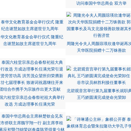
访问泰国中华总商会 双方举
泰华文化教育基金会举行仪式 隆重纪
念谢慧如故主席逝世廿九周年
周隆光令夫人周颜琼瑛欣逢华诞再
天华医院捐赠十二万铢善款
北碧观音宫举行第九届董事长就职
国六桂堂宗亲总会春祭祀祖大典举行
王巧娇圆满完成使命光荣卸
改选 方成达理事长任满光荣