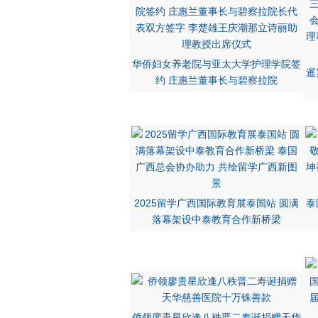
华侨妇女养老院与亚太大学护理学院签
暹
约 庄惠兰董事长与碧察拉院
2025留学广西国际教育展泰国站 圆满
泰
落幕架设中泰教育合作新桥梁
侨领廖贵星欣逢八秩晋二寿诞捐赠天华