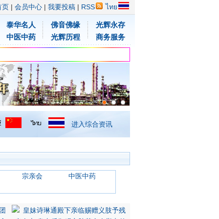
首页
|
会员中心
|
我要投稿
|
RSS
ไทย
泰华名人
佛音佛缘
光辉永存
中医中药
光辉历程
商务服务
进入综合资讯
宗亲会
中医中药