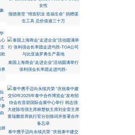
象
报德善堂 “缔造职业 造福生命” 捐赠谋
生工具 总价值逾三十万
泰国上海商会“走进企业”活动圆满举行
侨界
张利强会长率团走进均胜-
祖师
泰中携手迈向永续共荣 “庆祝泰中建交