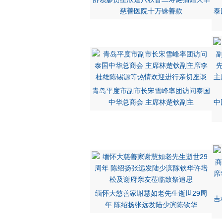
慈善医院十万铢善款
泰
青岛平度市副市长宋雪峰率团访问泰国
中华总商会 主席林楚钦副主
中
缅怀大慈善家谢慧如老先生逝世29周
吉
年 陈绍扬张远发陆少滨陈钦华