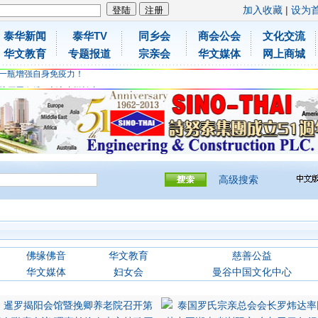
加入收藏
|
设为
泰华新闻
泰华TV
同乡会
商会公会
文化交流
胶原蛋白维C应该这样补充
华文教育
专题报道
宗亲会
华文媒体
网上商城
免费领取日本原装尤妮佳超立体儿童防飞沫口罩
一瓶增强自身免疫力！
胶原蛋白维C应该这样补充
免费领取日本原装尤妮佳超立体儿童防飞沫口罩
一瓶增强自身免疫力！
高级搜索
佛缘佛音
华文教育
慈善公益
华文媒体
妇女会
曼谷中国文化中心