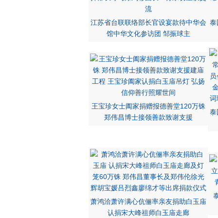
江苏省台联联络部长官设宴款待中华会
泰
馆中华文化参访团 邹振球主
王宝珍女士阖家捐赠报德善堂120万铢
泰
郑伟昌博士接领善款致谢支援
萧鸿洽萧许满心伉俪率亲友捐助白玉庙
认捐宋大峰祖师白玉庙走廊