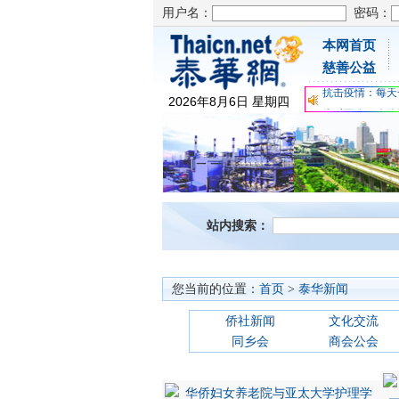
用户名：
密码：
本网首页
为时不晚，人体
慈善公益
关爱儿童健康，
抗击疫情：每天
2026
年
8
月
6
日
星期四
为时不晚，人体
关爱儿童健康，
抗击疫情：每天
站内搜索：
您当前的位置：
首页
>
泰华新闻
侨社新闻
文化交流
同乡会
商会公会