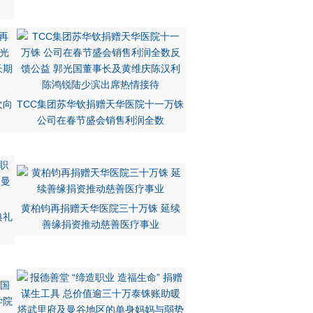
次向
TCC集团苏华钦捐赠天华医院十一万铢
公司在春节盛会销售利润全数
黄柏钧再捐赠天华医院三十万铢 延续
典礼
善缘捐资推动慈善医疗事业