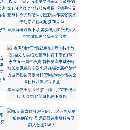
赴中
皇妹诗琳通殿下亲临赐赠义肢予残疾人
士 皇太后御赐义肢基金会举
光博
泰国副僧王颂绿通猜上师主持宗教祝福
仪式 吴绍勤董事长辖下泰伦