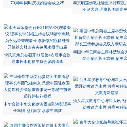
70周年 同时庆祝妇委会成立25
泰京明莲佛教社隆重举行庆祝
圣诞大典 理事长周隆光
泰国中华总商会主席林楚钦会
李氏宗亲总会召开31届第4次理事会议
促会副会长王志敏 副主
理事长李创福主持会议聘请李
汕头星汉教育中心与科大讯飞
中华会馆中华文化参访团由陈鸿彰理事
访黄迨光主席 共商AI科
长率团飞往南京 承蒙中国驻