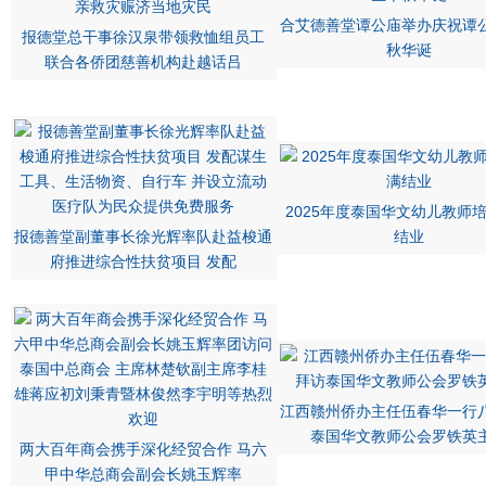
合艾德善堂谭公庙举办庆祝谭
报德堂总干事徐汉泉带领救恤组员工
秋华诞
联合各侨团慈善机构赴越话吕
2025年度泰国华文幼儿教师
报德善堂副董事长徐光辉率队赴益梭通
结业
府推进综合性扶贫项目 发配
江西赣州侨办主任伍春华一行
泰国华文教师公会罗铁英
两大百年商会携手深化经贸合作 马六
甲中华总商会副会长姚玉辉率