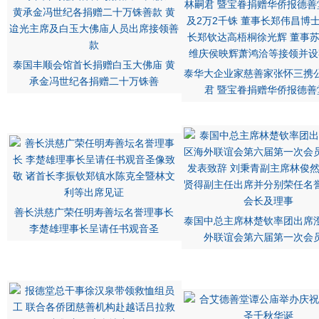
泰国丰顺会馆首长捐赠白玉大佛庙 黄
泰华大企业家慈善家张怀三携
承金冯世纪各捐赠二十万铢善
君 暨宝眷捐赠华侨报德善
善长洪慈广荣任明寿善坛名誉理事长
泰国中总主席林楚钦率团出席
李楚雄理事长呈请任书观音圣
外联谊会第六届第一次会