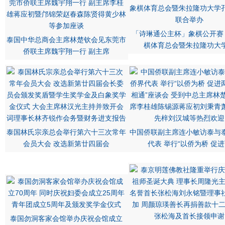
「诗琳通公主杯」象棋公开赛
泰国中华总商会主席林楚钦会见东莞市
棋体育总会暨朱拉隆功大
侨联主席魏宇翔一行 副主席
泰国林氏宗亲总会举行第六十三次常年
中国侨联副主席连小敏访泰与
会员大会 改选新第廿四届会
代表 举行“以侨为桥 促
泰国勿洞客家会馆举办庆祝会馆成立