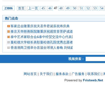
47
首页
上一页
45
46
48
49
50
51
52
53
54
23806
热门点击
客家总会隆重庆祝关圣帝君诞辰祝寿庆典
泰京天华慈善医院隆重庆祝观世音菩萨成道吉日延僧诵经祈福
泰中艺术家联合会&泰中经贸交流中心代表团 蔡义批会长率领抵
曼松德大学校长表彰曼松德孔院优秀志愿者教师
香港潮商卫视举办首届全球潮人春晚 刘锦庭等侨领出席
视频搜索：
网站首页
|
关于我们
|
服务条款
|
广告服务
|
联系我们
|
Powered by
Fristweb.Net