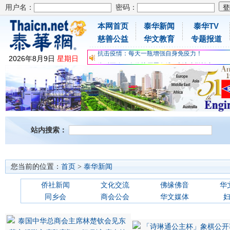
用户名：
密码：
本网首页
泰华新闻
泰华TV
为时不晚，人体胶原蛋白维C应该这样补充
慈善公益
华文教育
专题报道
关爱儿童健康，免费领取日本原装尤妮佳超立体
抗击疫情：每天一瓶增强自身免疫力！
2026
年
8
月
9
日
星期日
为时不晚，人体胶原蛋白维C应该这样补充
关爱儿童健康，免费领取日本原装尤妮佳超立体
抗击疫情：每天一瓶增强自身免疫力！
站内搜索：
您当前的位置：
首页
>
泰华新闻
侨社新闻
文化交流
佛缘佛音
华
同乡会
商会公会
华文媒体