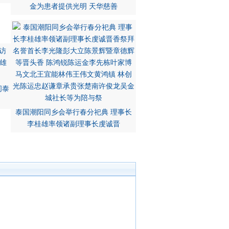
金为患者提供光明 天华慈善
问泰
泰国潮阳同乡会举行春分祀典 理事长
李桂雄率领诸副理事长虔诚晋