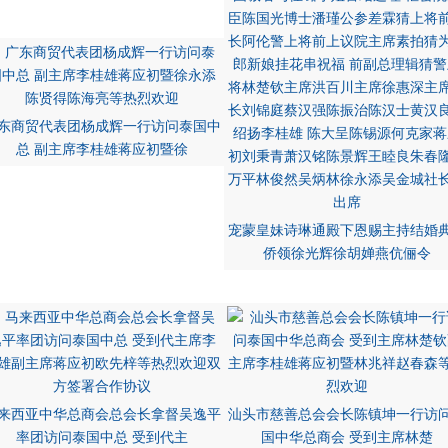
东商贸代表团杨成辉一行访问泰国中
总 副主席李桂雄蒋应初暨徐
宠蒙皇妹诗琳通殿下恩赐主持结婚
侨领徐光辉徐胡婵燕伉俪令
来西亚中华总商会总会长拿督吴逸平
汕头市慈善总会会长陈镇坤一行访
率团访问泰国中总 受到代主
国中华总商会 受到主席林楚