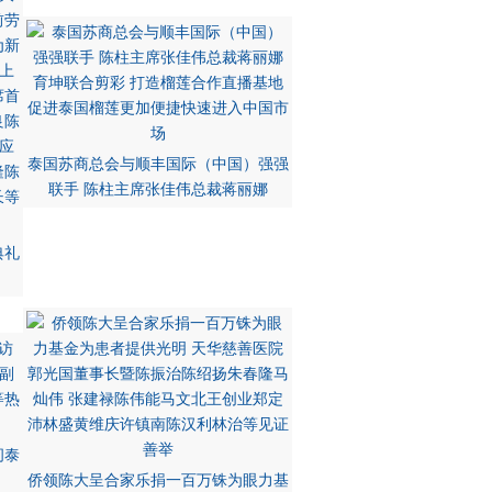
泰国苏商总会与顺丰国际（中国）强强
联手 陈柱主席张佳伟总裁蒋丽娜
典礼
问泰
侨领陈大呈合家乐捐一百万铢为眼力基