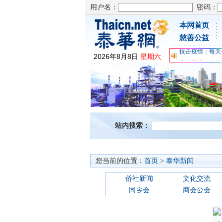
用户名：
密码：
本网首页
为时不晚，人体
慈善公益
关爱儿童健康，
抗击疫情：每天
2026
年
8
月
8
日
星期六
为时不晚，人体
关爱儿童健康，
抗击疫情：每天
站内搜索：
您当前的位置：
首页
>
泰华新闻
侨社新闻
文化交流
同乡会
商会公会