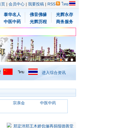
首页
|
会员中心
|
我要投稿
|
RSS
ไทย
泰华名人
佛音佛缘
光辉永存
中医中药
光辉历程
商务服务
进入综合资讯
宗亲会
中医中药