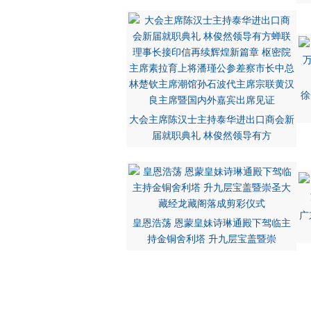
徐
大会主席陈汉士主持泰华进出口商会新
届就职典礼 林俊然领导有方
广
皇恩浩荡 恩蒙皇妹诗琳通殿下驾临主
持金铜舍利塔 升九层宝盖暨崇