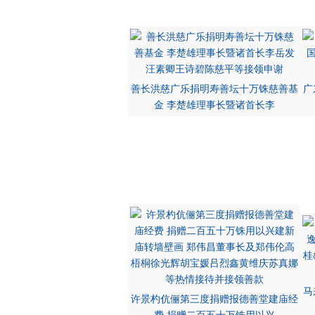
善长洪慈广乐捐明寿善坛十万铢慈善基
广
金 李楚雄理事长暨诸首长李
马
许景杓伉俪第三度捐赠报德善堂建庙经