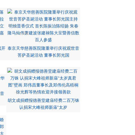
成开
泰京天华慈善医院隆重举行庆祝观世音
菩萨圣诞活动 董事长郭光国
华音
胡文成捐赠报德善堂建庙经费二百万铢
认捐宋大峰祖师新庙“太岁