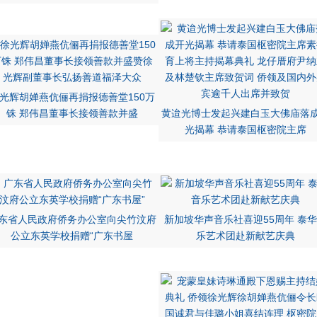
光辉胡婵燕伉俪再捐报德善堂150万
铢 郑伟昌董事长接领善款并盛
黄迨光博士发起兴建白玉大佛庙落
光揭幕 恭请泰国枢密院主席
东省人民政府侨务办公室向尖竹汶府
新加坡华声音乐社喜迎55周年 泰
公立东英学校捐赠“广东书屋
乐艺术团赴新献艺庆典