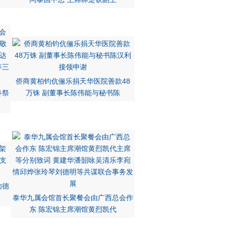
侨商黄柏钧伉俪乐捐天华医院善款48
春祭
万铢 副董事长陈伟能与秘书陈
功德
泰华九属会馆首长聚餐会由广西总会作
东 陈宏锦主席潮馆黄烈凯代