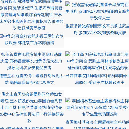
报德堂徐光辉副董事长率员前往武
府 参加第173次御赐资助义肢
国中华总商会妇女部庆祝国际妇女节
联欢会 林楚钦主席林陈丽惜
德善堂在地震灾情中迅速行动展现大
长江商学院徐坤老师率团访问泰国
爱 郑伟昌董事长指示尽最大
总商会 受到主席林楚钦副主
泰国梅林基金会主席廖梅林主持猜
光山泰国协会组团慰问华侨妇女养老
颁发奖助学金仪式 128所学校