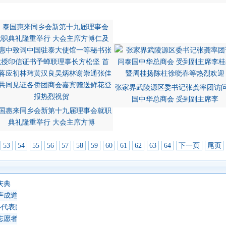
张家界武陵源区委书记张龚率团访
国中华总商会 受到副主席李
国惠来同乡会新第十九届理事会就职
典礼隆重举行 大会主席方博
53
54
55
56
57
58
59
60
61
62
63
64
下一页
尾页
庆典
萨成道吉日延僧诵经祈福
心代表团 蔡义批会长率领抵达上海崇明岛考察访问
志愿者教师