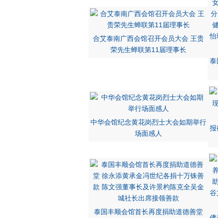
合艾泰南广西会馆召开会员大会 王贵
荣先生蝉联第11届理事长
泰
中华会馆纪念黄花岗烈士大会如期举行
报
场面感人
泰国丰顺会馆首长再度捐助道德善堂
佛