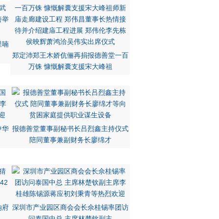
里喃
郑定沛郑王木娇伉俪再捐报德善堂一百
万铢 慷慨解囊支援宋大峰祖
中华
报德善堂董事副秘书长吕烈鑫主持仪式
陪同董事兼副财务长廖绵才
纳府
深圳市产业园区商会会长佘桂锡率团访
问泰国中总 主席林楚钦副主