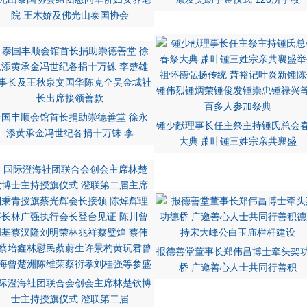
院 王木娇及佛光山泰国协会
泰国丰顺会馆首长捐助崇德善堂 徐永
锺少献理事长任主祭主持锺氏总会
添黄承金冯世纪各捐十万铢 李
大典 萧叶锺三姓宗亲共襄盛
报德善堂董事长郑伟昌博士牵头架
桥 广邀善心人士共同行善积
际澄海社团联合会创会主席林楚钦博
士主持授旗仪式 澄联第二届