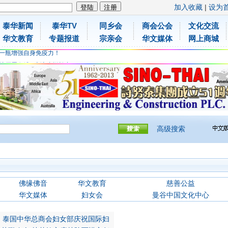
加入收藏
|
设为
泰华新闻
泰华TV
同乡会
商会公会
文化交流
胶原蛋白维C应该这样补充
华文教育
专题报道
宗亲会
华文媒体
网上商城
免费领取日本原装尤妮佳超立体儿童防飞沫口罩
一瓶增强自身免疫力！
胶原蛋白维C应该这样补充
免费领取日本原装尤妮佳超立体儿童防飞沫口罩
一瓶增强自身免疫力！
高级搜索
佛缘佛音
华文教育
慈善公益
华文媒体
妇女会
曼谷中国文化中心