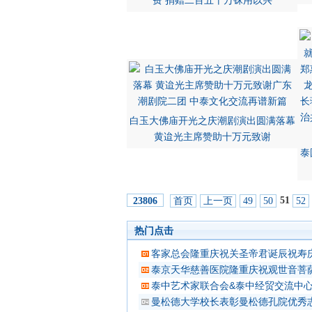
费 捐赠二百五十万铢用以兴
白玉大佛庙开光之庆潮剧演出圆满落幕
黄迨光主席赞助十万元致谢
泰
51
首页
上一页
49
50
52
23806
热门点击
客家总会隆重庆祝关圣帝君诞辰祝寿
泰京天华慈善医院隆重庆祝观世音菩
泰中艺术家联合会&泰中经贸交流中
曼松德大学校长表彰曼松德孔院优秀