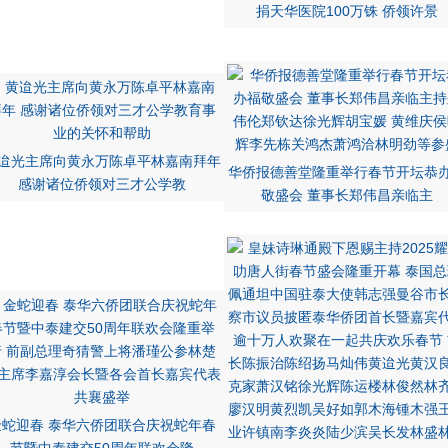
捐天华医院100万铢 侨领许景
迨光主席向黄永万陈卓平林嘉南拜年
华侨报德善堂隆重举行春节开坛恭
感谢诸位侨领对三才公学教
敬盛会 董事长郑伟昌亲临主
金蛇迎春 泰华六侨团联合庆祝蛇年春