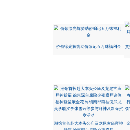
侨领徐光辉赞助侨编记五万铢福利金
黄
潮馆首长赴大本头公庙及龙尾古庙拜神