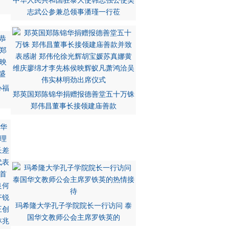
中华人民共和国驻泰大使韩志强公使吴
志武公参兼总领事潘瑾一行莅
办福
郑英国郑陈锦华捐赠报德善堂五十万铢
郑伟昌董事长接领建庙善款
玛希隆大学孔子学院院长一行访问 泰
国华文教师公会主席罗铁英的