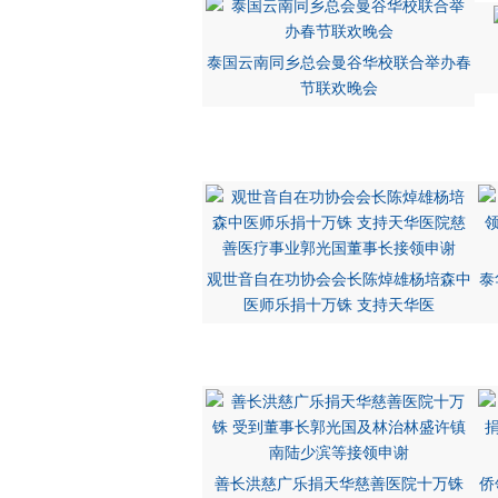
泰国云南同乡总会曼谷华校联合举办春
节联欢晚会
观世音自在功协会会长陈焯雄杨培森中
泰
医师乐捐十万铢 支持天华医
善长洪慈广乐捐天华慈善医院十万铢
侨