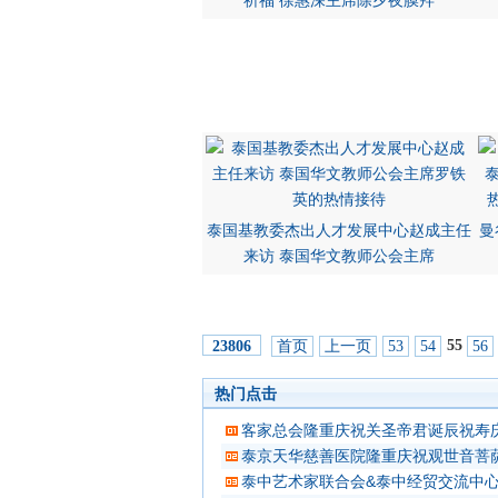
祈福 徐惠深主席除夕夜膜拜
泰国基教委杰出人才发展中心赵成主任
曼
来访 泰国华文教师公会主席
55
首页
上一页
53
54
56
23806
热门点击
客家总会隆重庆祝关圣帝君诞辰祝寿
泰京天华慈善医院隆重庆祝观世音菩
泰中艺术家联合会&泰中经贸交流中