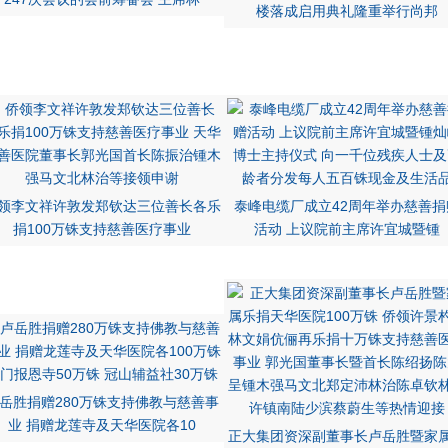
楼落成启用典礼隆重举行尚邦
领李文祥许敦发郑钦达三位善长各乐
泰峰电缆厂成立42周年举办慈善捐
捐100万铢支持慈善医疗事业
活动 上议院前主席许宜城暨锺
岳胜捐赠280万铢支持佛教与慈善事
业 捐赠龙莲寺及天华医院各10
正大集团资深副董事长卢岳胜暨家