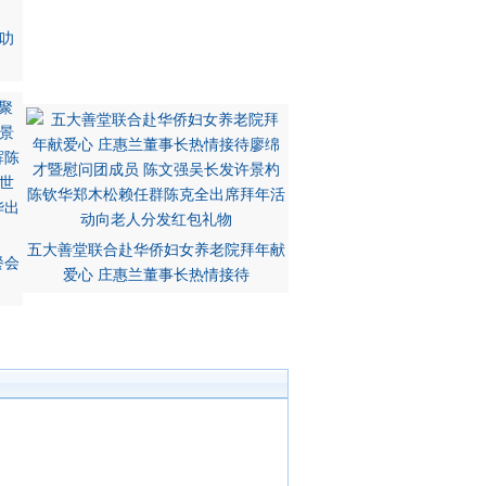
叻
五大善堂联合赴华侨妇女养老院拜年献
餐会
爱心 庄惠兰董事长热情接待