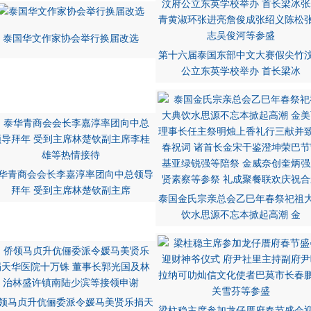
泰国华文作家协会举行换届改选
第十六届泰国东部中文大赛假尖竹
公立东英学校举办 首长梁冰
华青商会会长李嘉淳率团向中总领导
拜年 受到主席林楚钦副主席
泰国金氏宗亲总会乙巳年春祭祀祖
饮水思源不忘本掀起高潮 金
领马贞升伉俪委派令媛马美贤乐捐天
梁柱稳主席参加龙仔厝府春节盛会