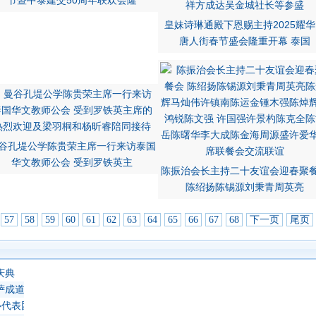
节暨中泰建交50周年联欢会隆
皇妹诗琳通殿下恩赐主持2025耀华
唐人街春节盛会隆重开幕 泰国
谷孔堤公学陈贵荣主席一行来访泰国
华文教师公会 受到罗铁英主
陈振治会长主持二十友谊会迎春聚
陈绍扬陈锡源刘秉青周英亮
57
58
59
60
61
62
63
64
65
66
67
68
下一页
尾页
庆典
萨成道吉日延僧诵经祈福
心代表团 蔡义批会长率领抵达上海崇明岛考察访问