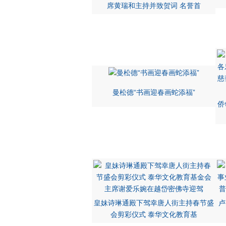
席黄瑞和主持并致贺词 名誉首
曼松德“书画迎春画蛇添福”
侨
皇妹诗琳通殿下驾幸唐人街主持春节盛
卢
会剪彩仪式 泰华文化教育基