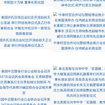
华医院十万铢 董事长郭光国
神爷仪式 府尹社里主持副府
国许氏宗亲总会纪念开漳始祖天正公
中泰经贸合作论坛暨链博会推介会
圣诞 举行拜祖祝寿仪式及乙
圆满举办 任鸿斌会长商业部
泰国中总暨各行业公会联合会召开第
泰北美斯乐兴华中学「宏愿楼」教
247次会议的会前筹备会 主席林