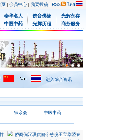
首页
|
会员中心
|
我要投稿
|
RSS
ไทย
泰华名人
佛音佛缘
光辉永存
中医中药
光辉历程
商务服务
进入综合资讯
宗亲会
中医中药