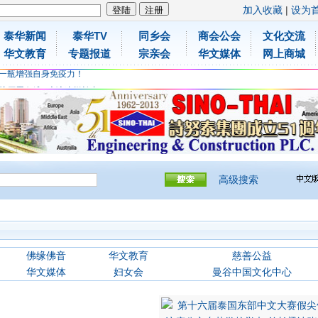
加入收藏
|
设为
泰华新闻
泰华TV
同乡会
商会公会
文化交流
胶原蛋白维C应该这样补充
华文教育
专题报道
宗亲会
华文媒体
网上商城
免费领取日本原装尤妮佳超立体儿童防飞沫口罩
一瓶增强自身免疫力！
胶原蛋白维C应该这样补充
免费领取日本原装尤妮佳超立体儿童防飞沫口罩
一瓶增强自身免疫力！
高级搜索
佛缘佛音
华文教育
慈善公益
华文媒体
妇女会
曼谷中国文化中心