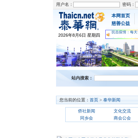
用户名：
密码：
本网首页
为时不晚，人体
慈善公益
关爱儿童健康，
抗击疫情：每天
2026
年
8
月
6
日
星期四
为时不晚，人体
关爱儿童健康，
抗击疫情：每天
站内搜索：
您当前的位置：
首页
>
泰华新闻
侨社新闻
文化交流
同乡会
商会公会