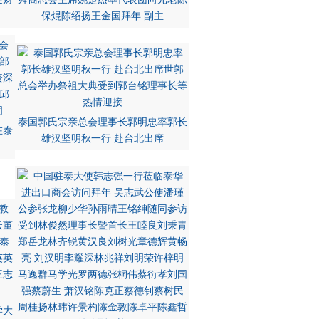
保焜陈绍扬王金国拜年 副主
泰国郭氏宗亲总会理事长郭明忠率郭长
在泰
雄汉坚明秋一行 赴台北出席
学大