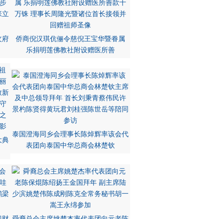
汶府
侨商倪汉琪伉俪令慈倪王宝华暨眷属
乐捐明莲佛教社附设赠医所善
泰国澄海同乡会理事长陈焯辉率该会代
大典
表团向泰国中华总商会林楚钦
迎财
舜裔总会主席姚楚杰率代表团向元老陈