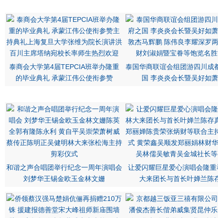
泰商会大学第4届TEPCIA班举办隆重
泰国华商联谊会组团游四川成
的毕业典礼 承蒙江伟公使衔参赞
国 李炎炎会长暨吴好如
和谐之声合唱团举行纪念一周年演唱会
让爱闪耀巨星爱心演唱会隆重
刘梦华王锡金欧玉金林文姗
大来团长与首长叶婵兰陈