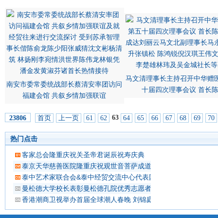
马文清理事长主持召开中华赠
南安市委常委统战部长蔡清安率团访问
十届四次理事会议 首长
福建会馆 共叙乡情加强联谊
63
首页
上一页
61
62
64
65
66
67
68
69
70
23806
热门点击
客家总会隆重庆祝关圣帝君诞辰祝寿庆典
泰京天华慈善医院隆重庆祝观世音菩萨成道吉日延僧诵经祈福
泰中艺术家联合会&泰中经贸交流中心代表团 蔡义批会长率领抵
曼松德大学校长表彰曼松德孔院优秀志愿者教师
香港潮商卫视举办首届全球潮人春晚 刘锦庭等侨领出席