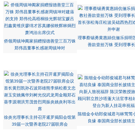
理事蔡锡勇黄惠娟伉俪乐捐明
侨领周镇坤阖家捐赠报德善堂三百万铢
善款壹拾万铢 受到理事
郑伟昌董事长感谢周镇坤对
陈细金令幼郎俊城君与林莺莺
徐炎光理事长主持召开暹罗揭阳会馆第
良缘 泰国商业部长披猜
39届一次暨养老院27届联席会