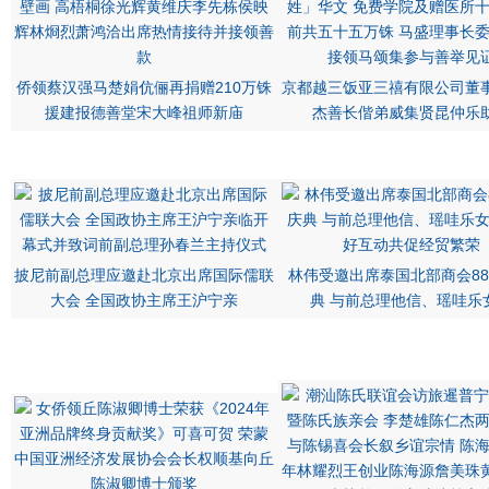
侨领蔡汉强马楚娟伉俪再捐赠210万铢
京都越三饭亚三禧有限公司董
援建报德善堂宋大峰祖师新庙
杰善长偕弟威集贤昆仲乐
披尼前副总理应邀赴北京出席国际儒联
林伟受邀出席泰国北部商会8
大会 全国政协主席王沪宁亲
典 与前总理他信、瑶哇乐