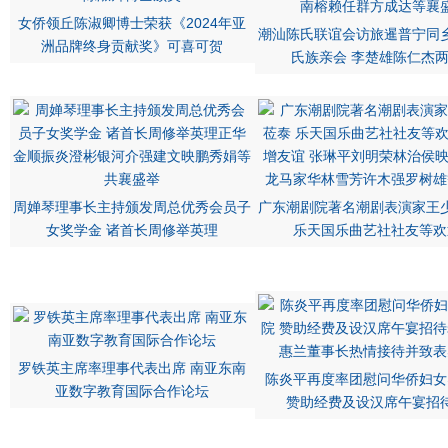
女侨领丘陈淑卿博士荣获《2024年亚
潮汕陈氏联谊会访旅暹普宁同
洲品牌终身贡献奖》可喜可贺
氏族亲会 李楚雄陈仁杰
周婵琴理事长主持颁发周总优秀会员子
广东潮剧院著名潮剧表演家王
女奖学金 诸首长周修举英理
乐天国乐曲艺社社友等欢
罗铁英主席率理事代表出席 南亚东南
陈炎平再度率团慰问华侨妇女
亚数字教育国际合作论坛
赞助经费及设汉席午宴招