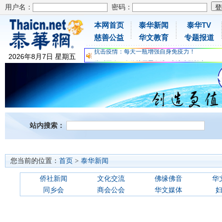
用户名：
密码：
本网首页
泰华新闻
泰华TV
为时不晚，人体胶原蛋白维C应该这样补充
慈善公益
华文教育
专题报道
关爱儿童健康，免费领取日本原装尤妮佳超立体
抗击疫情：每天一瓶增强自身免疫力！
2026
年
8
月
7
日
星期五
为时不晚，人体胶原蛋白维C应该这样补充
关爱儿童健康，免费领取日本原装尤妮佳超立体
抗击疫情：每天一瓶增强自身免疫力！
站内搜索：
您当前的位置：
首页
>
泰华新闻
侨社新闻
文化交流
佛缘佛音
华
同乡会
商会公会
华文媒体