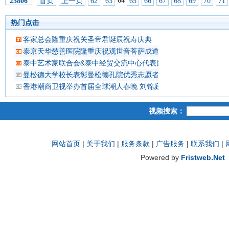
64
首页
上一页
62
63
65
66
67
68
69
70
71
23806
热门点击
客家总会隆重庆祝关圣帝君诞辰祝寿庆典
泰京天华慈善医院隆重庆祝观世音菩萨成道吉日延僧诵经祈福
泰中艺术家联合会&泰中经贸交流中心代表团 蔡义批会长率领抵
曼松德大学校长表彰曼松德孔院优秀志愿者教师
香港潮商卫视举办首届全球潮人春晚 刘锦庭等侨领出席
视频搜索：
网站首页
|
关于我们
|
服务条款
|
广告服务
|
联系我们
|
Powered by
Fristweb.Net