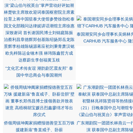
泰国潮安同乡会理事长吴炳林
CARHUB 汽车服务中心 
“文化艺术传友谊 潮韵剧艺震友邦” 泰
国中华总商会与泰国潮州
侨领周镇坤阖家捐赠报德善堂五百万铢
广东潮剧院一团团长林燕云一
援建新庙“鲁直戒子、卧薪
演 获泰国中总副主席陈