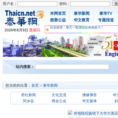
用户名：
密码：
本网首页
泰华新闻
泰华TV
为时不晚，人体胶原蛋白维C应该这样补充
慈善公益
华文教育
专题报道
关爱儿童健康，免费领取日本原装尤妮佳超立体
抗击疫情：每天一瓶增强自身免疫力！
2026
年
8
月
9
日
星期日
为时不晚，人体胶原蛋白维C应该这样补充
关爱儿童健康，免费领取日本原装尤妮佳超立体
抗击疫情：每天一瓶增强自身免疫力！
站内搜索：
您当前的位置：
首页
>
泰华新闻
侨社新闻
文化交流
佛缘佛音
华
同乡会
商会公会
华文媒体