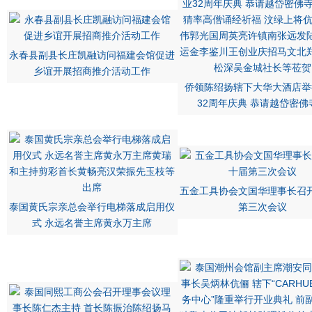
永春县副县长庄凯融访问福建会馆促进
乡谊开展招商推介活动工作
侨领陈绍扬辖下大华大酒店举
32周年庆典 恭请越岱密佛
五金工具协会文国华理事长召
泰国黄氏宗亲总会举行电梯落成启用仪
第三次会议
式 永远名誉主席黄永万主席