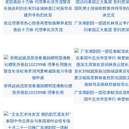
前总理赛塔热心慈善再赞助挽卿养老院
广东潮剧院一团团长林燕云率
善款十万铢 代理事长洪芳茂
问泰国正大集团 受到资
侨商赵姚茂英偕眷属捐赠明莲佛教社赠
医所善款102299铢 理事长周
广东潮剧院一团莅泰献演欢迎
国中总光华堂举行 林楚