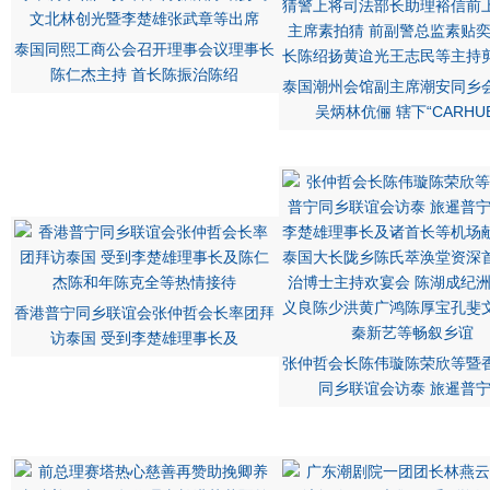
泰国同熙工商公会召开理事会议理事长
陈仁杰主持 首长陈振治陈绍
泰国潮州会馆副主席潮安同乡
吴炳林伉俪 辖下“CARHU
香港普宁同乡联谊会张仲哲会长率团拜
访泰国 受到李楚雄理事长及
张仲哲会长陈伟璇陈荣欣等暨
同乡联谊会访泰 旅暹普