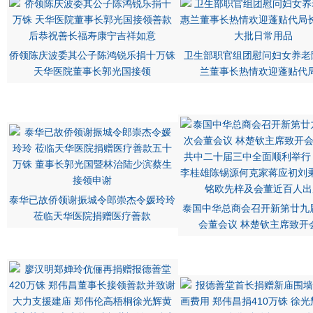
侨领陈庆波委其公子陈鸿锐乐捐十万铢
卫生部职官组团慰问妇女养老
天华医院董事长郭光国接领
兰董事长热情欢迎蓬贴代
泰华已故侨领谢振城令郎崇杰令媛玲玲
泰国中华总商会召开新第廿九
莅临天华医院捐赠医疗善款
会董会议 林楚钦主席致开