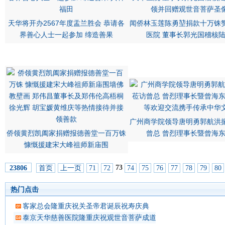
天华将开办2567年度盂兰胜会 恭请各
闻侨林玉莲陈勇堃捐款十万铢
界善心人士一起参加 缔造善果
医院 董事长郭光国稽核
广州商学院领导唐明勇郭航洪
侨领黄烈凯阖家捐赠报德善堂一百万铢
曾总 曾烈理事长暨曾海
慷慨援建宋大峰祖师新庙围
73
首页
上一页
71
72
74
75
76
77
78
79
80
23806
热门点击
客家总会隆重庆祝关圣帝君诞辰祝寿庆典
泰京天华慈善医院隆重庆祝观世音菩萨成道吉日延僧诵经祈福