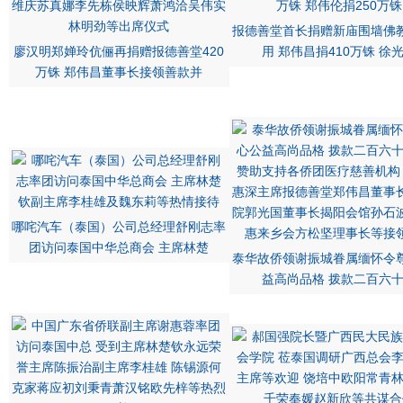
报德善堂首长捐赠新庙围墙佛
廖汉明郑婵玲伉俪再捐赠报德善堂420
用 郑伟昌捐410万铢 徐
万铢 郑伟昌董事长接领善款并
哪咤汽车（泰国）公司总经理舒刚志率
团访问泰国中华总商会 主席林楚
泰华故侨领谢振城眷属缅怀令
益高尚品格 拨款二百六