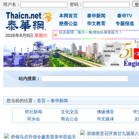
用户名：
密码：
本网首页
泰华新闻
泰华TV
为时不晚，人体胶原蛋白维C应该这样补充
慈善公益
华文教育
专题报道
关爱儿童健康，免费领取日本原装尤妮佳超立体
抗击疫情：每天一瓶增强自身免疫力！
2026
年
8
月
8
日
星期六
为时不晚，人体胶原蛋白维C应该这样补充
关爱儿童健康，免费领取日本原装尤妮佳超立体
抗击疫情：每天一瓶增强自身免疫力！
站内搜索：
您当前的位置：
首页
>
泰华新闻
侨社新闻
文化交流
佛缘佛音
华
同乡会
商会公会
华文媒体