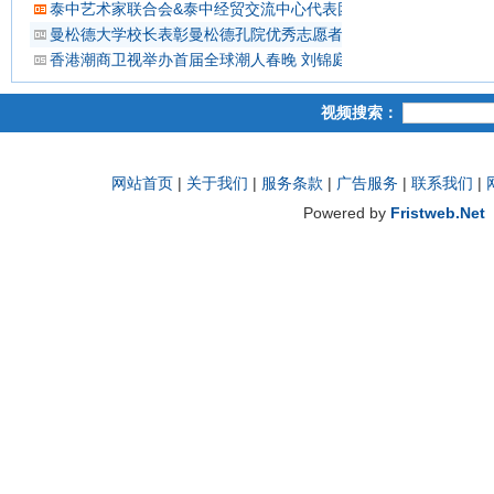
泰中艺术家联合会&泰中经贸交流中心代表团 蔡义批会长率领抵
曼松德大学校长表彰曼松德孔院优秀志愿者教师
香港潮商卫视举办首届全球潮人春晚 刘锦庭等侨领出席
视频搜索：
网站首页
|
关于我们
|
服务条款
|
广告服务
|
联系我们
|
Powered by
Fristweb.Net