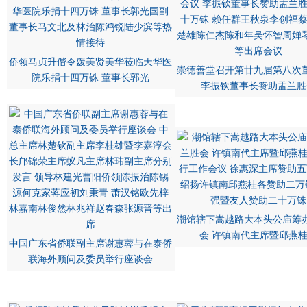
侨领马贞升偕令媛美贤美华莅临天华医
崇德善堂召开第廿九届第八次
院乐捐十四万铢 董事长郭光
李振钦董事长赞助盂兰胜
潮馆辖下嵩越路大本头公庙筹
会 许镇南代主席暨邱燕
中国广东省侨联副主席谢惠蓉与在泰侨
联海外顾问及委员举行座谈会