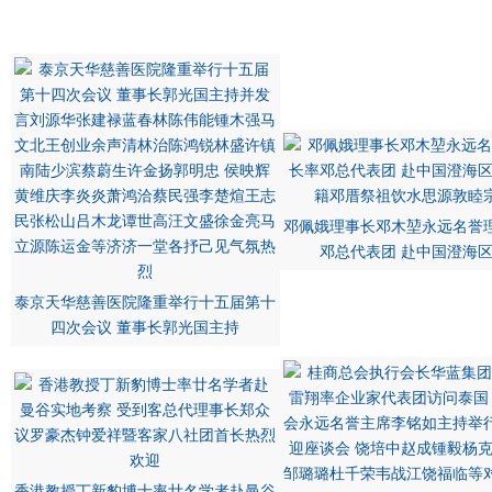
邓佩娥理事长邓木堃永远名誉
邓总代表团 赴中国澄海
泰京天华慈善医院隆重举行十五届第十
四次会议 董事长郭光国主持
香港教授丁新豹博士率廿名学者赴曼谷