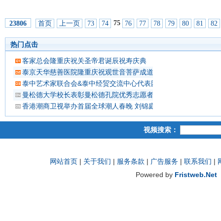
75
首页
上一页
73
74
76
77
78
79
80
81
82
23806
热门点击
客家总会隆重庆祝关圣帝君诞辰祝寿庆典
泰京天华慈善医院隆重庆祝观世音菩萨成道吉日延僧诵经祈福
泰中艺术家联合会&泰中经贸交流中心代表团 蔡义批会长率领抵
曼松德大学校长表彰曼松德孔院优秀志愿者教师
香港潮商卫视举办首届全球潮人春晚 刘锦庭等侨领出席
视频搜索：
网站首页
|
关于我们
|
服务条款
|
广告服务
|
联系我们
|
Powered by
Fristweb.Net