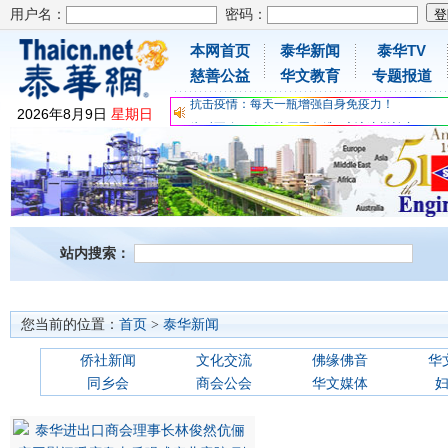
用户名：
密码：
本网首页
泰华新闻
泰华TV
为时不晚，人体胶原蛋白维C应该这样补充
慈善公益
华文教育
专题报道
关爱儿童健康，免费领取日本原装尤妮佳超立体
抗击疫情：每天一瓶增强自身免疫力！
2026
年
8
月
9
日
星期日
为时不晚，人体胶原蛋白维C应该这样补充
关爱儿童健康，免费领取日本原装尤妮佳超立体
抗击疫情：每天一瓶增强自身免疫力！
站内搜索：
您当前的位置：
首页
>
泰华新闻
侨社新闻
文化交流
佛缘佛音
华
同乡会
商会公会
华文媒体