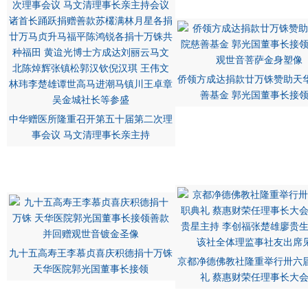
侨领方成达捐款廿万铢赞助天
善基金 郭光国董事长接
中华赠医所隆重召开第五十届第二次理
事会议 马文清理事长亲主持
九十五高寿王李慕贞喜庆积德捐十万铢
京都净德佛教社隆重举行卅六
天华医院郭光国董事长接领
礼 蔡惠财荣任理事长大