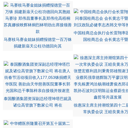
中国桂商总会执行会长雷翔率
马赛枝马赛金姐妹捐赠报德堂一百万铢
国桂商总会 会长黄志干
捐建新庙天公柱功德回向其
泰国酿酒集团资深副总经理坤塔巴妮及
诸位高管旗下数家公司 将在
徐惠深主席主持潮馆第四十二
常执委会议 王睦良黄永