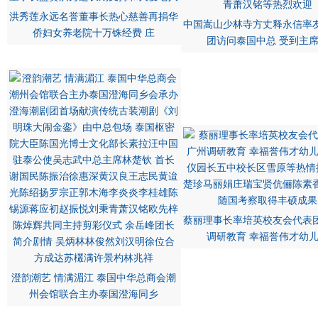
洪秀莲永远名誉董事长热心慈善再捐华
中国嵩山少林寺方丈释永信率
侨妇女养老院十万铢经费 庄
团访问泰国中总 受到主
蔡丽理事长率培英校友会代表
调研教育 幸福誉伟才幼
澄韵潮艺 情满湄江 泰国中华总商会潮
州会馆联合主办泰国澄海同乡