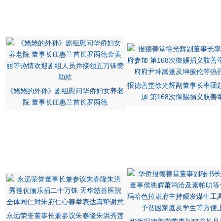
报德善堂徐光辉副董事长率团
《姥姥的外孙》剧组慰问华侨妇女养老
加 第168次御赐捐义肢善
院 董事长庄惠兰首长罗两德
永远荣誉董事长兼参议朱春隆朱洪秀莲