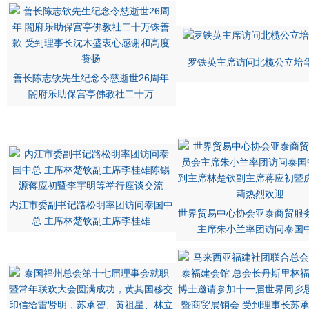
罗铁英主席访问北榄公立培
善长陈志钦先生纪念令慈逝世26周年
閤府乐助保宫亭佛教社二十万
内江市委副书记路松明率团访问泰国中
世界贸易中心协会亚泰商贸服
总 主席林楚钦副主席李桂雄
主席朱小兰率团访问泰国