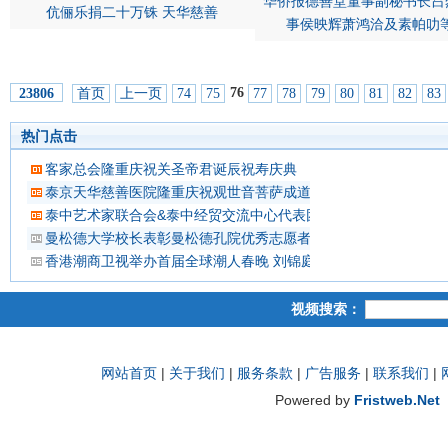
华侨报德善堂董事副秘书长吕
伉俪乐捐二十万铢 天华慈善
事侯映辉萧鸿洽及素帕叻
76
首页
上一页
74
75
77
78
79
80
81
82
83
23806
热门点击
客家总会隆重庆祝关圣帝君诞辰祝寿庆典
泰京天华慈善医院隆重庆祝观世音菩萨成道吉日延僧诵经祈福
泰中艺术家联合会&泰中经贸交流中心代表团 蔡义批会长率领抵
曼松德大学校长表彰曼松德孔院优秀志愿者教师
香港潮商卫视举办首届全球潮人春晚 刘锦庭等侨领出席
视频搜索：
网站首页
|
关于我们
|
服务条款
|
广告服务
|
联系我们
|
Powered by
Fristweb.Net