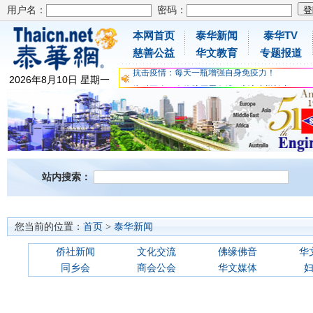
用户名：
密码：
本网首页
泰华新闻
泰华TV
为时不晚，人体胶原蛋白维C应该这样补充
慈善公益
华文教育
专题报道
关爱儿童健康，免费领取日本原装尤妮佳超立体
抗击疫情：每天一瓶增强自身免疫力！
2026
年
8
月
10
日
星期一
为时不晚，人体胶原蛋白维C应该这样补充
关爱儿童健康，免费领取日本原装尤妮佳超立体
抗击疫情：每天一瓶增强自身免疫力！
站内搜索：
您当前的位置：
首页
>
泰华新闻
侨社新闻
文化交流
佛缘佛音
华
同乡会
商会公会
华文媒体