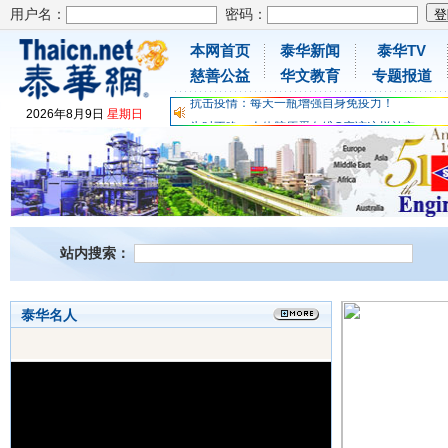
用户名：
密码：
本网首页
泰华新闻
泰华TV
为时不晚，人体胶原蛋白维C应该这样补充
慈善公益
华文教育
专题报道
关爱儿童健康，免费领取日本原装尤妮佳超立体
抗击疫情：每天一瓶增强自身免疫力！
2026
年
8
月
9
日
星期日
为时不晚，人体胶原蛋白维C应该这样补充
关爱儿童健康，免费领取日本原装尤妮佳超立体
抗击疫情：每天一瓶增强自身免疫力！
站内搜索：
泰华名人