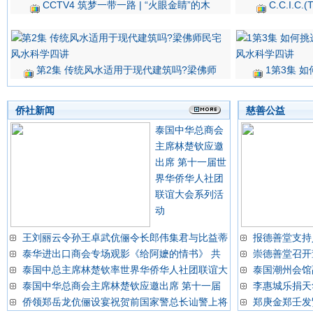
CCTV4 筑梦一带一路 | “火眼金睛”的木
C.C.I.
第2集 传统风水适用于现代建筑吗?梁佛师
1第3集 
侨社新闻
慈善公益
泰国中华总商会
主席林楚钦应邀
出席 第十一届世
界华侨华人社团
联谊大会系列活
动
王刘丽云令孙王卓武伉俪令长郎伟集君与比益蒂
报德善堂支持
泰华进出口商会专场观影《给阿嬷的情书》 共
崇德善堂召开
泰国中总主席林楚钦率世界华侨华人社团联谊大
泰国潮州会馆
泰国中华总商会主席林楚钦应邀出席 第十一届
李惠城乐捐天
侨领郑岳龙伉俪设宴祝贺前国家警总长讪警上将
郑庚金郑壬发