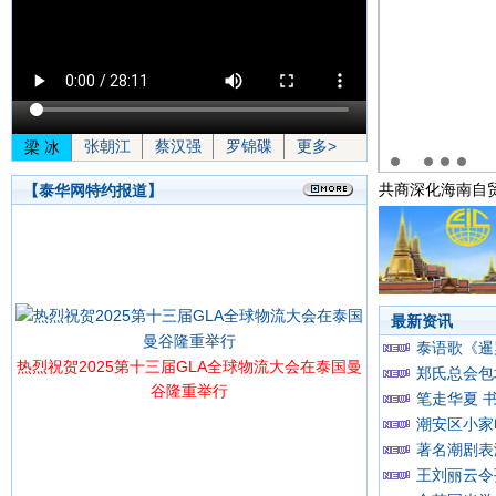
张朝江
蔡汉强
罗锦碟
更多>
梁 冰
骏强光临蔡总出席会议 就十一月钻禧庆典提出宝贵意
共商深化海南自
【泰华网特约报道】
最新资讯
泰语歌《暹
热烈祝贺2025第十三届GLA全球物流大会在泰国曼
郑氏总会包
谷隆重举行
笔走华夏 
潮安区小家
著名潮剧表
王刘丽云令