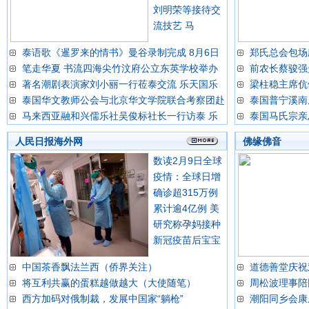
刘明荣等接待交
流技艺 马
泰语歌《暹罗来的情书》曼谷录制完成 8月6日
郑氏总会包场
笔走华夏 书流四海尖竹汶府公立东英学校举办
前农长蔡骏强
著名潮剧表演家刘小丽一行莅泰交流 乐天国乐
梁柱稳主席伉
泰国华文教师公会与北京华文学院联合考察团赴
泰国普宁溪南
马来西亚融和兴儒乐社吴俊标社长一行访泰 乐
泰国马氏宗亲
人民日报海外网
佛缘佛音
数读2月9日全球
疫情：全球日增
确诊超315万例
累计逾4亿例 美
研究称孕妈接种
新冠疫苗后宝宝
中国茶香飘法兰西（侨界关注）
道德善堂庆祝
将互利共赢的蛋糕越做越大（大使随笔）
周松波理事陪
西方加码对俄制裁，发展中国家“躺枪”
潮阳同乡会康