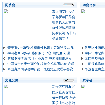
同乡会
商会公会
泰国潮安同乡会
举办新年团拜会
理事长吴炳林与
首长张远发陈绍
扬致祝词 首长陆
少滨陈文华
普宁市委书记梁柱华市长林建文等领导接见 旅
潮安区小家电
泰国惠来同乡会“惠侨服务中心”顺利落成 理
泰国中华总商
共叙桑梓情深 共话产业发展 中国潮州市潮安
泰国中华总商
中国普宁市青年商会陈梓锴会长率团访泰 旅暹
共商深化海南
泰国惠来同乡会举行第十九届第五次理事会议
陈运金主席主
文化交流
宗亲会
马来西亚融和兴
儒乐社吴俊标社
长一行访泰 乐天
国乐曲艺社林治