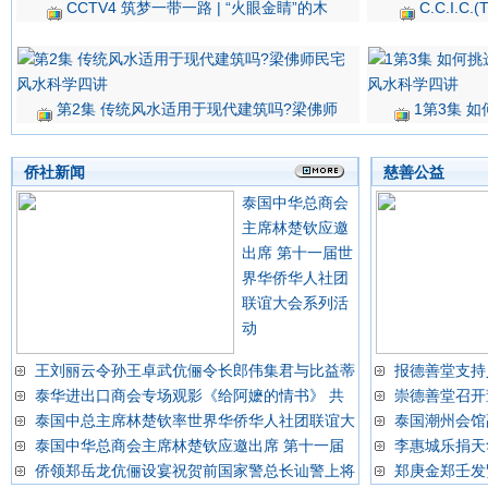
CCTV4 筑梦一带一路 | “火眼金睛”的木
C.C.I.
第2集 传统风水适用于现代建筑吗?梁佛师
1第3集 
侨社新闻
慈善公益
泰国中华总商会
主席林楚钦应邀
出席 第十一届世
界华侨华人社团
联谊大会系列活
动
王刘丽云令孙王卓武伉俪令长郎伟集君与比益蒂
报德善堂支持
泰华进出口商会专场观影《给阿嬷的情书》 共
崇德善堂召开
泰国中总主席林楚钦率世界华侨华人社团联谊大
泰国潮州会馆
泰国中华总商会主席林楚钦应邀出席 第十一届
李惠城乐捐天
侨领郑岳龙伉俪设宴祝贺前国家警总长讪警上将
郑庚金郑壬发