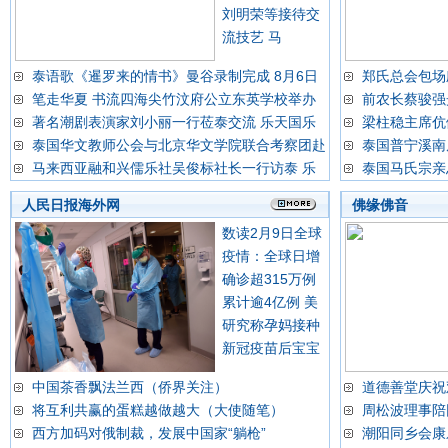
刘明荣等接待交
流技艺 马
泰语歌《暹罗来的情书》曼谷录制完成 8月6日
郑氏总会包场
笔走华夏 书流四海尖竹汶府公立东英学校举办
前农长蔡骏强
著名潮剧表演家刘小丽一行莅泰交流 乐天国乐
梁柱稳主席伉
泰国华文教师公会与北京华文学院联合考察团赴
泰国普宁溪南
马来西亚融和兴儒乐社吴俊标社长一行访泰 乐
泰国马氏宗亲
人民日报海外网
佛缘佛音
数读2月9日全球
疫情：全球日增
确诊超315万例
累计逾4亿例 美
研究称孕妈接种
新冠疫苗后宝宝
中国茶香飘法兰西（侨界关注）
道德善堂庆祝
将互利共赢的蛋糕越做越大（大使随笔）
周松波理事陪
西方加码对俄制裁，发展中国家“躺枪”
潮阳同乡会康