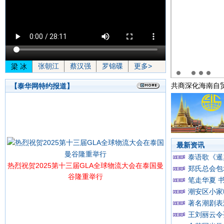
张朝江
蔡汉强
罗锦碟
更多>
梁 冰
骏强光临蔡总出席会议 就十一月钻禧庆典提出宝贵意
共商深化海南自
【泰华网特约报道】
最新资讯
泰语歌《暹
热烈祝贺2025第十三届GLA全球物流大会在泰国曼
郑氏总会包
谷隆重举行
笔走华夏 
潮安区小家
著名潮剧表
王刘丽云令