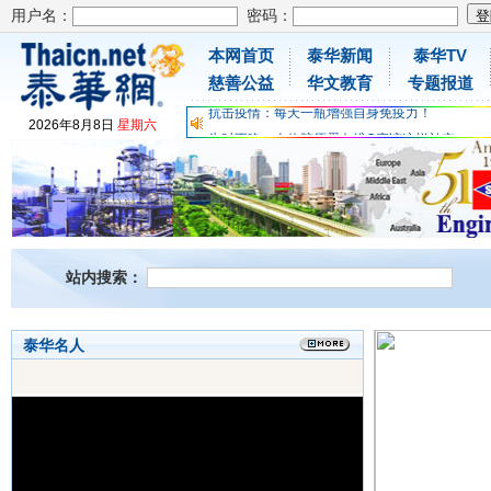
用户名：
密码：
本网首页
泰华新闻
泰华TV
为时不晚，人体胶原蛋白维C应该这样补充
慈善公益
华文教育
专题报道
关爱儿童健康，免费领取日本原装尤妮佳超立体
抗击疫情：每天一瓶增强自身免疫力！
2026
年
8
月
8
日
星期六
为时不晚，人体胶原蛋白维C应该这样补充
关爱儿童健康，免费领取日本原装尤妮佳超立体
抗击疫情：每天一瓶增强自身免疫力！
站内搜索：
泰华名人