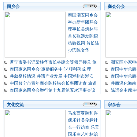
同乡会
商会公会
泰国潮安同乡会
举办新年团拜会
理事长吴炳林与
首长张远发陈绍
扬致祝词 首长陆
少滨陈文华
普宁市委书记梁柱华市长林建文等领导接见 旅
潮安区小家电
泰国惠来同乡会“惠侨服务中心”顺利落成 理
泰国中华总商
共叙桑梓情深 共话产业发展 中国潮州市潮安
泰国中华总商
中国普宁市青年商会陈梓锴会长率团访泰 旅暹
共商深化海南
泰国惠来同乡会举行第十九届第五次理事会议
陈运金主席主
文化交流
宗亲会
马来西亚融和兴
儒乐社吴俊标社
长一行访泰 乐天
国乐曲艺社林治